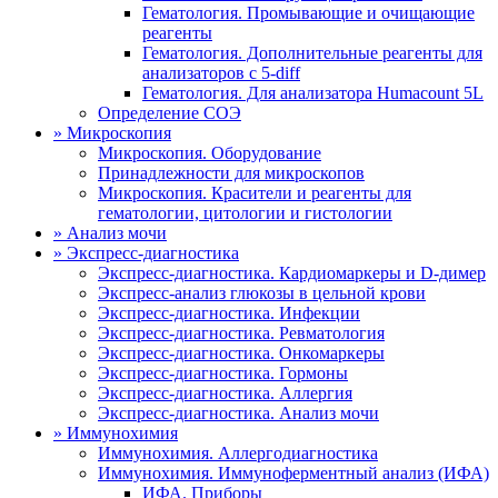
Гематология. Промывающие и очищающие
реагенты
Гематология. Дополнительные реагенты для
анализаторов с 5-diff
Гематология. Для анализатора Humacount 5L
Определение СОЭ
»
Микроскопия
Микроскопия. Оборудование
Принадлежности для микроскопов
Микроскопия. Красители и реагенты для
гематологии, цитологии и гистологии
»
Анализ мочи
»
Экспресс-диагностика
Экспресс-диагностика. Кардиомаркеры и D-димер
Экспресс-анализ глюкозы в цельной крови
Экспресс-диагностика. Инфекции
Экспресс-диагностика. Ревматология
Экспресс-диагностика. Онкомаркеры
Экспресс-диагностика. Гормоны
Экспресс-диагностика. Аллергия
Экспресс-диагностика. Анализ мочи
»
Иммунохимия
Иммунохимия. Аллергодиагностика
Иммунохимия. Иммуноферментный анализ (ИФА)
ИФА. Приборы