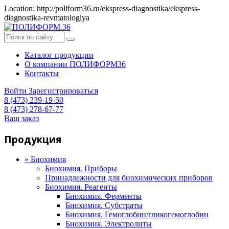
Location: http://poliform36.ru/ekspress-diagnostika/ekspress-
diagnostika-revmatologiya
Каталог продукции
О компании ПОЛИФОРМ36
Контакты
Войти
Зарегистрироваться
8 (473) 239-19-50
8 (473) 278-67-77
Ваш заказ
Продукция
»
Биохимия
Биохимия. Приборы
Принадлежности для биохимических приборов
Биохимия. Реагенты
Биохимия. Ферменты
Биохимия. Субстраты
Биохимия. Гемоглобин/гликогемоглобин
Биохимия. Электролиты