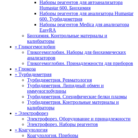
Наборы реагентов для автоанализатора
Humastar 600. Биохимия
Наборы реагентов для анализатора Humastar
600. Турбидиметрия
Наборы реагентов Medica для анализатора
EasyRA
Биохимия. Контрольные материалы и
калибраторы
»
Гликогемоглобин
Гликогемоглобин. Наборы для биохимических
анализаторов
Гликогемоглобин. Принадлежности для приборов
»
Глюкоза
»
Турбидиметрия
Турбидиметрия. Ревматология
Турбидиметрия. Липидный обмен и
иммуноглобулины
Турбидиметрия. Специфические белки плазмы
Турбидиметрия. Контрольные материалы и
калибраторы
»
Электрофорез
Электрофорез. Оборудование и принадлежности
Электрофорез. Наборы реагентов
»
Коагулология
Коагулология. Приборы