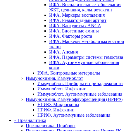
ИФА. Воспалительные заболевания
ЖКТ, целиакия, кальпротектин
ИФА. Маркеры воспаления
ИФА. Ревматоидный артрит
ИФА. Васкулиты / ANCA
ИФА. Биогенные амины
ИФА. Факторы роста
ИФА. Маркеры метаболизма костной
ткани
ИФА. Анемия
ИФА. Параметры системы гемостаза
ИФА. Аутоиммунные заболевания
кожи
ИФА. Контрольные материалы
Иммунохимия. Иммуноблот
Иммуноблот. Приборы и принадлежности
Иммуноблот. Инфекции
Иммуноблот. Аутоиммунные заболевания
Иммунохимия. Иммунофлуоресценция (НРИФ)
НРИФ. Микроскопы
НРИФ. Инфекции
НРИФ. Аутоиммунные заболевания
»
Преаналитика
Преаналитика. Приборы
Преаналитика. Принадлежности для Humax 5K