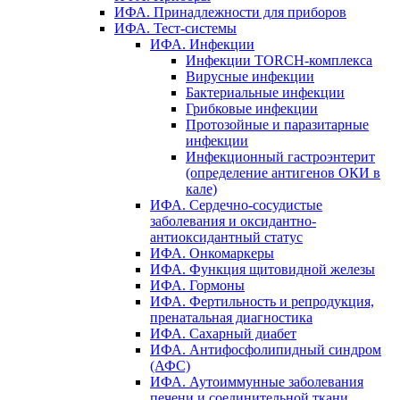
ИФА. Принадлежности для приборов
ИФА. Тест-системы
ИФА. Инфекции
Инфекции TORCH-комплекса
Вирусные инфекции
Бактериальные инфекции
Грибковые инфекции
Протозойные и паразитарные
инфекции
Инфекционный гастроэнтерит
(определение антигенов ОКИ в
кале)
ИФА. Сердечно-сосудистые
заболевания и оксидантно-
антиоксидантный статус
ИФА. Онкомаркеры
ИФА. Функция щитовидной железы
ИФА. Гормоны
ИФА. Фертильность и репродукция,
пренатальная диагностика
ИФА. Сахарный диабет
ИФА. Антифосфолипидный синдром
(АФС)
ИФА. Аутоиммунные заболевания
печени и соединительной ткани