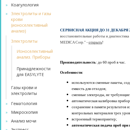
»
Коагулология
»
Электролиты и газы
крови
(ионоселективный
СЕРВИСНАЯ АКЦИЯ ДО 31 ДЕКАБРЯ 
анализ)
восстановительные работы и диагностика
Электролиты
MEDICA Corp." -
открыть
!
Ионоселективный
анализ. Приборы
Производительность
: до 60 проб в час.
Принадлежности
Особенности
:
для EASYLYTE
используются сменные пакеты, со
Газы крови и
емкость для отходов;
электролиты
сменные электроды, не требующие
автоматическая калибровка прибор
»
Гематология
сохранение в памяти результатов и
»
Микроскопия
контрольных материалов трех уров
встроенный термопринтер;
»
Анализ мочи
автоматическая подача проб при
»
Экспресс-