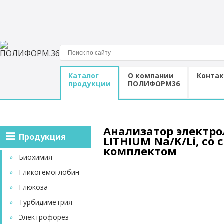
Location: http://poliform36.ru/elektrolity-i-gazy-
krovi/elektrolity/ionoselektivnyj-analiz-pribory/472-C2015
Каталог
О компании
Конта
продукции
ПОЛИФОРМ36
Анализатор электро
Продукция
LITHIUM Na/K/Li, со
комплектом
»
Биохимия
»
Гликогемоглобин
»
Глюкоза
»
Турбидиметрия
»
Электрофорез