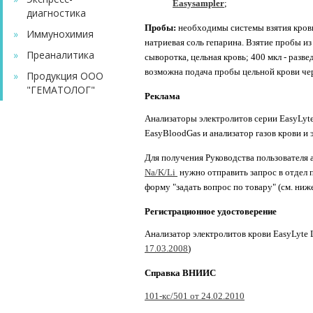
Easysampler
;
диагностика
Пробы:
необходимы системы взятия крови
»
Иммунохимия
натриевая соль гепарина.
Взятие пробы из 
»
Преаналитика
сыворотка, цельная кровь; 400 мкл - разве
возможна подача пробы цельной крови чер
»
Продукция ООО
"ГЕМАТОЛОГ"
Реклама
Анализаторы электролитов серии EasyLyte
EasyBloodGas и анализатор газов крови и 
Для получения Руководства пользователя
Na/K/Li
нужно отправить запрос в отдел 
форму "задать вопрос по товару" (см. ниж
Регистрационное удостоверение
Анализатор электролитов крови EasyLyte L
17.03.2008
)
Справка ВНИИС
101-кс/501 от 24.02.2010