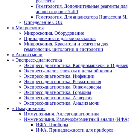
реагенты
Гематология. Дополнительные реагенты для
анализаторов с 5-diff
Гематология. Для анализатора Humacount 5L
Определение СОЭ
»
Микроскопия
Микроскопия. Оборудование
Принадлежности для микроскопов
Микроскопия. Красители и реагенты для
гематологии, цитологии и гистологии
»
Анализ мочи
»
Экспресс-диагностика
Экспресс-диагностика. Кардиомаркеры и D-димер
Экспресс-анализ глюкозы в цельной крови
Экспресс-диагностика. Инфекции
Экспресс-диагностика. Ревматология
Экспресс-диагностика. Онкомаркеры
Экспресс-диагностика. Гормоны
Экспресс-диагностика. Аллергия
Экспресс-диагностика. Анализ мочи
»
Иммунохимия
Иммунохимия. Аллергодиагностика
Иммунохимия. Иммуноферментный анализ (ИФА)
ИФА. Приборы
ИФА. Принадлежности для приборов