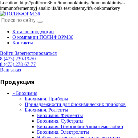
Location: http://poliform36.ru/immunokhimiya/immunokhimiya-
immunofermentnyj-analiz-ifa/ifa-test-sistemy/ifa-onkomarkery
Каталог продукции
О компании ПОЛИФОРМ36
Контакты
Войти
Зарегистрироваться
8 (473) 239-19-50
8 (473) 278-67-77
Ваш заказ
Продукция
»
Биохимия
Биохимия. Приборы
Принадлежности для биохимических приборов
Биохимия. Реагенты
Биохимия. Ферменты
Биохимия. Субстраты
Биохимия. Гемоглобин/гликогемоглобин
Биохимия. Электролиты
Наборы реагентов для автоанализатора