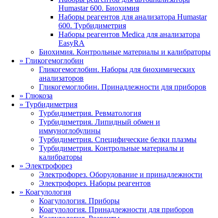
Humastar 600. Биохимия
Наборы реагентов для анализатора Humastar
600. Турбидиметрия
Наборы реагентов Medica для анализатора
EasyRA
Биохимия. Контрольные материалы и калибраторы
»
Гликогемоглобин
Гликогемоглобин. Наборы для биохимических
анализаторов
Гликогемоглобин. Принадлежности для приборов
»
Глюкоза
»
Турбидиметрия
Турбидиметрия. Ревматология
Турбидиметрия. Липидный обмен и
иммуноглобулины
Турбидиметрия. Специфические белки плазмы
Турбидиметрия. Контрольные материалы и
калибраторы
»
Электрофорез
Электрофорез. Оборудование и принадлежности
Электрофорез. Наборы реагентов
»
Коагулология
Коагулология. Приборы
Коагулология. Принадлежности для приборов