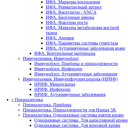
ИФА. Маркеры воспаления
ИФА. Ревматоидный артрит
ИФА. Васкулиты / ANCA
ИФА. Биогенные амины
ИФА. Факторы роста
ИФА. Маркеры метаболизма костной
ткани
ИФА. Анемия
ИФА. Параметры системы гемостаза
ИФА. Аутоиммунные заболевания кожи
ИФА. Контрольные материалы
Иммунохимия. Иммуноблот
Иммуноблот. Приборы и принадлежности
Иммуноблот. Инфекции
Иммуноблот. Аутоиммунные заболевания
Иммунохимия. Иммунофлуоресценция (НРИФ)
НРИФ. Микроскопы
НРИФ. Инфекции
НРИФ. Аутоиммунные заболевания
»
Преаналитика
Преаналитика. Приборы
Преаналитика. Принадлежности для Humax 5K
Преаналитика. Одноразовые системы взятия крови
Одноразовые системы. Для капиллярной крови
Одноразовые системы. Для венозной крови