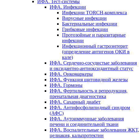
ИФА. Тест-системы
ИФА. Инфекции
Инфекции TORCH-комплекса
Вирусные инфекции
Бактериальные инфекции
Грибковые инфекции
Протозойные и паразитарные
инфекции
Инфекционный гастроэнтерит
(определение антигенов ОКИ в
кале)
ИФА. Сердечно-сосудистые заболевания
и оксидантно-антиоксидантный статус
ИФА. Онкомаркеры
ИФА. Функция щитовидной железы
ИФА. Гормоны
ИФА. Фертильность и репродукция,
пренатальная диагностика
ИФА. Сахарный диабет
ИФА. Антифосфолипидный синдром
(АФС)
ИФА. Аутоиммунные заболевания
печени и соединительной ткани
ИФА. Воспалительные заболевания ЖКТ,
целиакия, кальпротектин