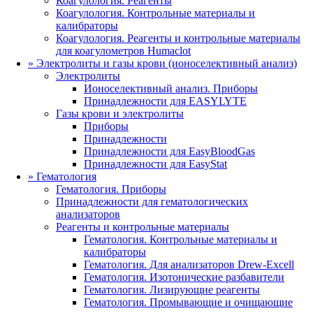
Коагулология. Реагенты
Коагулология. Контрольные материалы и
калибраторы
Коагулология. Реагенты и контрольные материалы
для коагулометров Humaclot
»
Электролиты и газы крови (ионоселективный анализ)
Электролиты
Ионоселективный анализ. Приборы
Принадлежности для EASYLYTE
Газы крови и электролиты
Приборы
Принадлежности
Принадлежности для EasyBloodGas
Принадлежности для EasyStat
»
Гематология
Гематология. Приборы
Принадлежности для гематологических
анализаторов
Реагенты и контрольные материалы
Гематология. Контрольные материалы и
калибраторы
Гематология. Для анализаторов Drew-Excell
Гематология. Изотонические разбавители
Гематология. Лизирующие реагенты
Гематология. Промывающие и очищающие