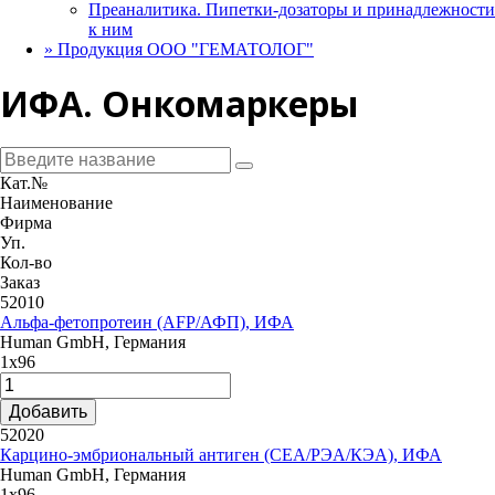
Преаналитика. Пипетки-дозаторы и принадлежности
к ним
»
Продукция ООО "ГЕМАТОЛОГ"
ИФА. Онкомаркеры
Кат.№
Наименование
Фирма
Уп.
Кол-во
Заказ
52010
Альфа-фетопротеин (AFP/АФП), ИФА
Human GmbH, Германия
1х96
Добавить
52020
Карцино-эмбриональный антиген (CEA/РЭА/КЭА), ИФА
Human GmbH, Германия
1х96