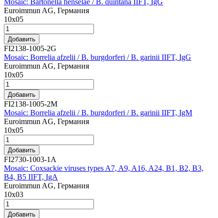
Mosaic: Bartonella henselae / B. quintana IIFT, IgG
Euroimmun AG, Германия
10х05
Добавить
FI2138-1005-2G
Mosaic: Borrelia afzelii / B. burgdorferi / B. garinii IIFT, IgG
Euroimmun AG, Германия
10x05
Добавить
FI2138-1005-2M
Mosaic: Borrelia afzelii / B. burgdorferi / B. garinii IIFT, IgM
Euroimmun AG, Германия
10x05
Добавить
FI2730-1003-1A
Mosaic: Coxsackie viruses types A7, A9, A16, A24, B1, B2, B3,
B4, B5 IIFT, IgA
Euroimmun AG, Германия
10х03
Добавить