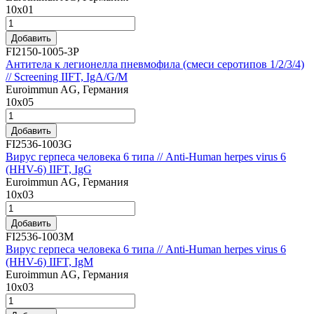
10х01
Добавить
FI2150-1005-3P
Антитела к легионелла пневмофила (смеси серотипов 1/2/3/4)
// Screening IIFT, IgA/G/M
Euroimmun AG, Германия
10х05
Добавить
FI2536-1003G
Вирус герпеса человека 6 типа // Anti-Human herpes virus 6
(HHV-6) IIFT, IgG
Euroimmun AG, Германия
10х03
Добавить
FI2536-1003M
Вирус герпеса человека 6 типа // Anti-Human herpes virus 6
(HHV-6) IIFT, IgM
Euroimmun AG, Германия
10х03