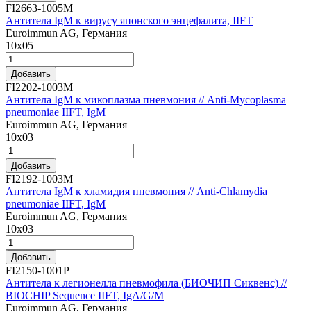
FI2663-1005M
Антитела IgM к вирусу японского энцефалита, IIFT
Euroimmun AG, Германия
10х05
Добавить
FI2202-1003M
Антитела IgM к микоплазма пневмония // Anti-Mycoplasma
pneumoniae IIFT, IgM
Euroimmun AG, Германия
10х03
Добавить
FI2192-1003M
Антитела IgM к хламидия пневмония // Anti-Chlamydia
pneumoniae IIFT, IgM
Euroimmun AG, Германия
10x03
Добавить
FI2150-1001P
Антитела к легионелла пневмофила (БИОЧИП Сиквенс) //
BIOCHIP Sequence IIFT, IgA/G/M
Euroimmun AG, Германия