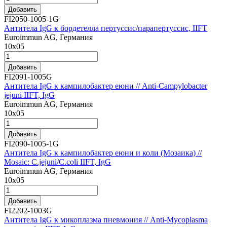
Добавить
FI2050-1005-1G
Антитела IgG к бордетелла пертуссис/парапертуссис, IIFT
Euroimmun AG, Германия
10х05
Добавить
FI2091-1005G
Антитела IgG к кампилобактер еюни // Anti-Campylobacter
jejuni IIFT, IgG
Euroimmun AG, Германия
10х05
Добавить
FI2090-1005-1G
Антитела IgG к кампилобактер еюни и коли (Мозаика) //
Mosaic: C.jejuni/C.coli IIFT, IgG
Euroimmun AG, Германия
10х05
Добавить
FI2202-1003G
Антитела IgG к микоплазма пневмония // Anti-Mycoplasma