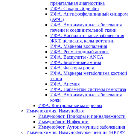
пренатальная диагностика
ИФА. Сахарный диабет
ИФА. Антифосфолипидный синдром
(АФС)
ИФА. Аутоиммунные заболевания
печени и соединительной ткани
ИФА. Воспалительные заболевания
ЖКТ, целиакия, кальпротектин
ИФА. Маркеры воспаления
ИФА. Ревматоидный артрит
ИФА. Васкулиты / ANCA
ИФА. Биогенные амины
ИФА. Факторы роста
ИФА. Маркеры метаболизма костной
ткани
ИФА. Анемия
ИФА. Параметры системы гемостаза
ИФА. Аутоиммунные заболевания
кожи
ИФА. Контрольные материалы
Иммунохимия. Иммуноблот
Иммуноблот. Приборы и принадлежности
Иммуноблот. Инфекции
Иммуноблот. Аутоиммунные заболевания
Иммунохимия. Иммунофлуоресценция (НРИФ)