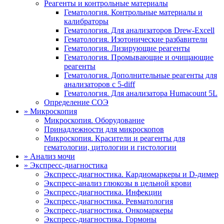
Реагенты и контрольные материалы
Гематология. Контрольные материалы и
калибраторы
Гематология. Для анализаторов Drew-Excell
Гематология. Изотонические разбавители
Гематология. Лизирующие реагенты
Гематология. Промывающие и очищающие
реагенты
Гематология. Дополнительные реагенты для
анализаторов с 5-diff
Гематология. Для анализатора Humacount 5L
Определение СОЭ
»
Микроскопия
Микроскопия. Оборудование
Принадлежности для микроскопов
Микроскопия. Красители и реагенты для
гематологии, цитологии и гистологии
»
Анализ мочи
»
Экспресс-диагностика
Экспресс-диагностика. Кардиомаркеры и D-димер
Экспресс-анализ глюкозы в цельной крови
Экспресс-диагностика. Инфекции
Экспресс-диагностика. Ревматология
Экспресс-диагностика. Онкомаркеры
Экспресс-диагностика. Гормоны