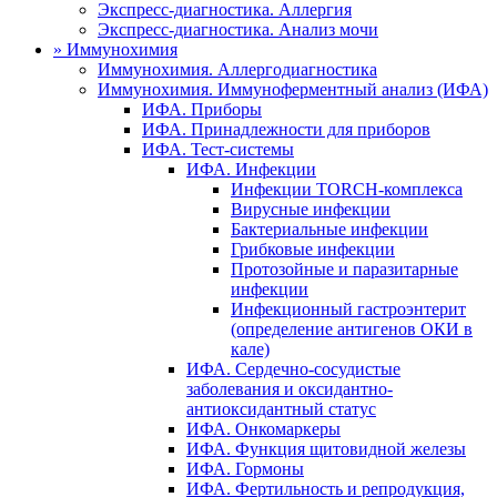
Экспресс-диагностика. Аллергия
Экспресс-диагностика. Анализ мочи
»
Иммунохимия
Иммунохимия. Аллергодиагностика
Иммунохимия. Иммуноферментный анализ (ИФА)
ИФА. Приборы
ИФА. Принадлежности для приборов
ИФА. Тест-системы
ИФА. Инфекции
Инфекции TORCH-комплекса
Вирусные инфекции
Бактериальные инфекции
Грибковые инфекции
Протозойные и паразитарные
инфекции
Инфекционный гастроэнтерит
(определение антигенов ОКИ в
кале)
ИФА. Сердечно-сосудистые
заболевания и оксидантно-
антиоксидантный статус
ИФА. Онкомаркеры
ИФА. Функция щитовидной железы
ИФА. Гормоны
ИФА. Фертильность и репродукция,