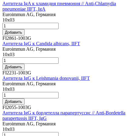
Антитела IgA к хламидия пневмония // Anti-Chlamydia
pneumoniae IIFT, IgA
Euroimmun AG, Германия
10x03
Добавить
FI2861-1003G
Антитела IgG к Candida albicans, IIFT
Euroimmun AG, Германия
10х03
Добавить
FI2231-1003G
Антитела IgG к Leishmania donovanii, IIFT
Euroimmun AG, Германия
10х03
Добавить
FI2055-1003G
Антитела IgG к бордетелла парапертуссис // Anti-Bordetella
parapertussis IIFT, IgG
Euroimmun AG, Германия
10х03