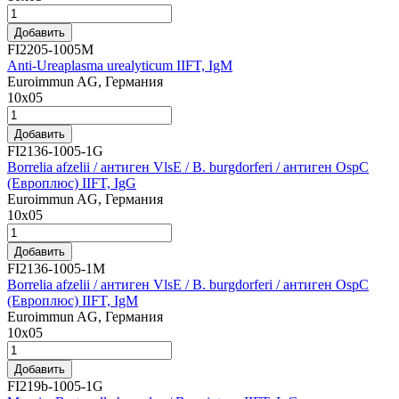
Добавить
FI2205-1005M
Anti-Ureaplasma urealyticum IIFT, IgM
Euroimmun AG, Германия
10х05
Добавить
FI2136-1005-1G
Borrelia afzelii / антиген VlsE / B. burgdorferi / антиген OspC
(Европлюс) IIFT, IgG
Euroimmun AG, Германия
10x05
Добавить
FI2136-1005-1M
Borrelia afzelii / антиген VlsE / B. burgdorferi / антиген OspC
(Европлюс) IIFT, IgM
Euroimmun AG, Германия
10x05
Добавить
FI219b-1005-1G