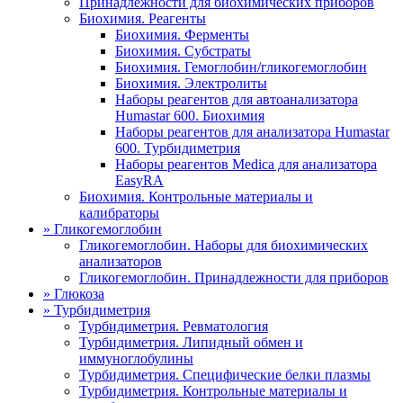
Принадлежности для биохимических приборов
Биохимия. Реагенты
Биохимия. Ферменты
Биохимия. Субстраты
Биохимия. Гемоглобин/гликогемоглобин
Биохимия. Электролиты
Наборы реагентов для автоанализатора
Humastar 600. Биохимия
Наборы реагентов для анализатора Humastar
600. Турбидиметрия
Наборы реагентов Medica для анализатора
EasyRA
Биохимия. Контрольные материалы и
калибраторы
»
Гликогемоглобин
Гликогемоглобин. Наборы для биохимических
анализаторов
Гликогемоглобин. Принадлежности для приборов
»
Глюкоза
»
Турбидиметрия
Турбидиметрия. Ревматология
Турбидиметрия. Липидный обмен и
иммуноглобулины
Турбидиметрия. Специфические белки плазмы
Турбидиметрия. Контрольные материалы и