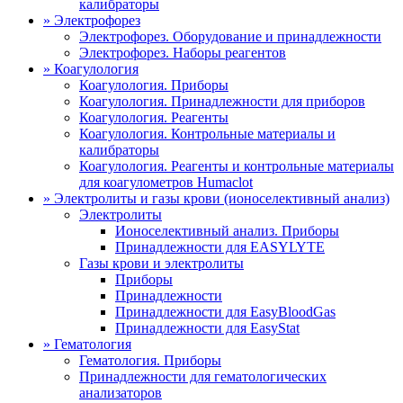
калибраторы
»
Электрофорез
Электрофорез. Оборудование и принадлежности
Электрофорез. Наборы реагентов
»
Коагулология
Коагулология. Приборы
Коагулология. Принадлежности для приборов
Коагулология. Реагенты
Коагулология. Контрольные материалы и
калибраторы
Коагулология. Реагенты и контрольные материалы
для коагулометров Humaclot
»
Электролиты и газы крови (ионоселективный анализ)
Электролиты
Ионоселективный анализ. Приборы
Принадлежности для EASYLYTE
Газы крови и электролиты
Приборы
Принадлежности
Принадлежности для EasyBloodGas
Принадлежности для EasyStat
»
Гематология
Гематология. Приборы
Принадлежности для гематологических
анализаторов