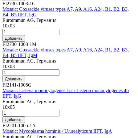
FI2730-1003-1G
Mosaic: Coxsackie viruses types A7, A9, A16, A24, B1, B2, B3,
B4, B5 IIFT, IgG
Euroimmun AG, Германия
10х03
Добавить
FI2730-1003-1M
Mosaic: Coxsackie viruses types A7, A9, A16, A24, B1, B2, B3,
B4, B5 IIFT, IgM
Euroimmun AG, Германия
10х03
Добавить
FI2141-1005G
Mosaic: Listeria monocytogenes 1/2 / Listeria monocytogenes 4b
IIFT, IgG
Euroimmun AG, Германия
10х05
Добавить
FI2201-1005-1A
Mosaic: Mycoplasma hominis / U.urealyticum IIFT, IgA
Euroimmun AG, Германия