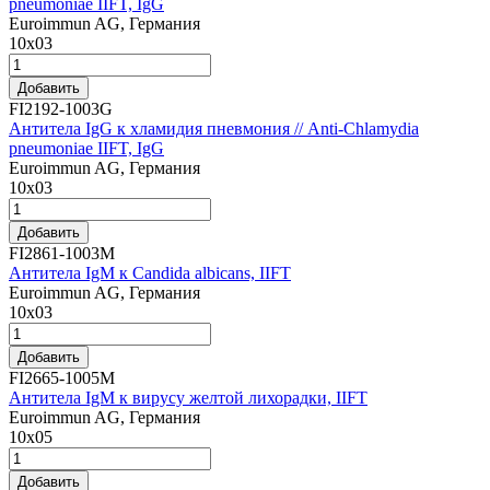
pneumoniae IIFT, IgG
Euroimmun AG, Германия
10х03
Добавить
FI2192-1003G
Антитела IgG к хламидия пневмония // Anti-Chlamydia
pneumoniae IIFT, IgG
Euroimmun AG, Германия
10x03
Добавить
FI2861-1003M
Антитела IgM к Candida albicans, IIFT
Euroimmun AG, Германия
10х03
Добавить
FI2665-1005M
Антитела IgM к вирусу желтой лихорадки, IIFT
Euroimmun AG, Германия
10х05
Добавить