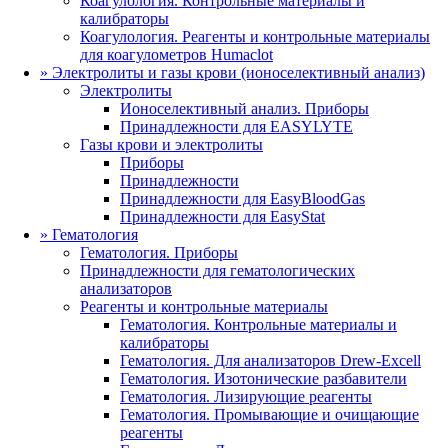
Коагулология. Контрольные материалы и
калибраторы
Коагулология. Реагенты и контрольные материалы
для коагулометров Humaclot
»
Электролиты и газы крови (ионоселективный анализ)
Электролиты
Ионоселективный анализ. Приборы
Принадлежности для EASYLYTE
Газы крови и электролиты
Приборы
Принадлежности
Принадлежности для EasyBloodGas
Принадлежности для EasyStat
»
Гематология
Гематология. Приборы
Принадлежности для гематологических
анализаторов
Реагенты и контрольные материалы
Гематология. Контрольные материалы и
калибраторы
Гематология. Для анализаторов Drew-Excell
Гематология. Изотонические разбавители
Гематология. Лизирующие реагенты
Гематология. Промывающие и очищающие
реагенты