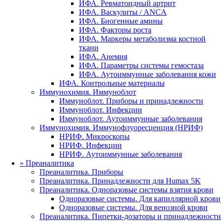
ИФА. Ревматоидный артрит
ИФА. Васкулиты / ANCA
ИФА. Биогенные амины
ИФА. Факторы роста
ИФА. Маркеры метаболизма костной
ткани
ИФА. Анемия
ИФА. Параметры системы гемостаза
ИФА. Аутоиммунные заболевания кожи
ИФА. Контрольные материалы
Иммунохимия. Иммуноблот
Иммуноблот. Приборы и принадлежности
Иммуноблот. Инфекции
Иммуноблот. Аутоиммунные заболевания
Иммунохимия. Иммунофлуоресценция (НРИФ)
НРИФ. Микроскопы
НРИФ. Инфекции
НРИФ. Аутоиммунные заболевания
»
Преаналитика
Преаналитика. Приборы
Преаналитика. Принадлежности для Humax 5K
Преаналитика. Одноразовые системы взятия крови
Одноразовые системы. Для капиллярной крови
Одноразовые системы. Для венозной крови
Преаналитика. Пипетки-дозаторы и принадлежности