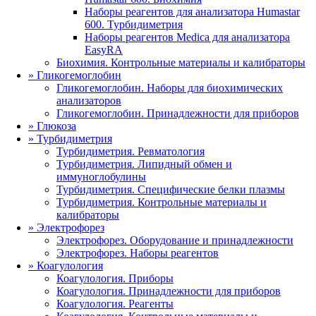
Наборы реагентов для анализатора Humastar
600. Турбидиметрия
Наборы реагентов Medica для анализатора
EasyRA
Биохимия. Контрольные материалы и калибраторы
»
Гликогемоглобин
Гликогемоглобин. Наборы для биохимических
анализаторов
Гликогемоглобин. Принадлежности для приборов
»
Глюкоза
»
Турбидиметрия
Турбидиметрия. Ревматология
Турбидиметрия. Липидный обмен и
иммуноглобулины
Турбидиметрия. Специфические белки плазмы
Турбидиметрия. Контрольные материалы и
калибраторы
»
Электрофорез
Электрофорез. Оборудование и принадлежности
Электрофорез. Наборы реагентов
»
Коагулология
Коагулология. Приборы
Коагулология. Принадлежности для приборов
Коагулология. Реагенты