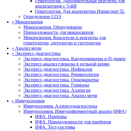
Гематология. Дополнительные реагенты для
анализаторов с 5-diff
Гематология. Для анализатора Humacount 5L
Определение СОЭ
»
Микроскопия
Микроскопия. Оборудование
Принадлежности для микроскопов
Микроскопия. Красители и реагенты для
гематологии, цитологии и гистологии
»
Анализ мочи
»
Экспресс-диагностика
Экспресс-диагностика. Кардиомаркеры и D-димер
Экспресс-анализ глюкозы в цельной крови
Экспресс-диагностика. Инфекции
Экспресс-диагностика. Ревматология
Экспресс-диагностика. Онкомаркеры
Экспресс-диагностика. Гормоны
Экспресс-диагностика. Аллергия
Экспресс-диагностика. Анализ мочи
»
Иммунохимия
Иммунохимия. Аллергодиагностика
Иммунохимия. Иммуноферментный анализ (ИФА)
ИФА. Приборы
ИФА. Принадлежности для приборов
ИФА. Тест-системы