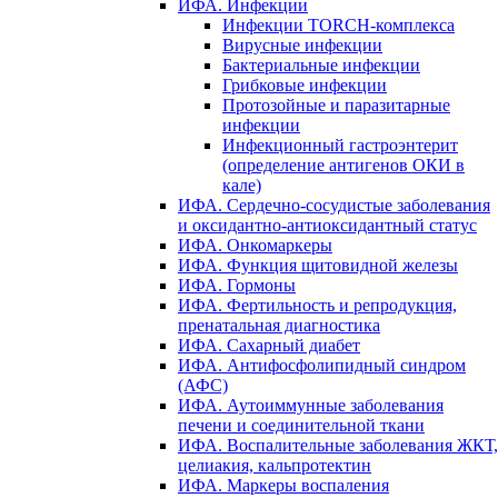
ИФА. Инфекции
Инфекции TORCH-комплекса
Вирусные инфекции
Бактериальные инфекции
Грибковые инфекции
Протозойные и паразитарные
инфекции
Инфекционный гастроэнтерит
(определение антигенов ОКИ в
кале)
ИФА. Сердечно-сосудистые заболевания
и оксидантно-антиоксидантный статус
ИФА. Онкомаркеры
ИФА. Функция щитовидной железы
ИФА. Гормоны
ИФА. Фертильность и репродукция,
пренатальная диагностика
ИФА. Сахарный диабет
ИФА. Антифосфолипидный синдром
(АФС)
ИФА. Аутоиммунные заболевания
печени и соединительной ткани
ИФА. Воспалительные заболевания ЖКТ,
целиакия, кальпротектин
ИФА. Маркеры воспаления