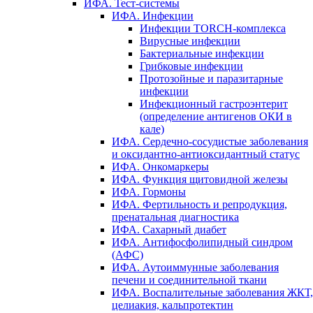
ИФА. Тест-системы
ИФА. Инфекции
Инфекции TORCH-комплекса
Вирусные инфекции
Бактериальные инфекции
Грибковые инфекции
Протозойные и паразитарные
инфекции
Инфекционный гастроэнтерит
(определение антигенов ОКИ в
кале)
ИФА. Сердечно-сосудистые заболевания
и оксидантно-антиоксидантный статус
ИФА. Онкомаркеры
ИФА. Функция щитовидной железы
ИФА. Гормоны
ИФА. Фертильность и репродукция,
пренатальная диагностика
ИФА. Сахарный диабет
ИФА. Антифосфолипидный синдром
(АФС)
ИФА. Аутоиммунные заболевания
печени и соединительной ткани
ИФА. Воспалительные заболевания ЖКТ,
целиакия, кальпротектин