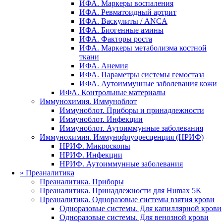
ИФА. Маркеры воспаления
ИФА. Ревматоидный артрит
ИФА. Васкулиты / ANCA
ИФА. Биогенные амины
ИФА. Факторы роста
ИФА. Маркеры метаболизма костной
ткани
ИФА. Анемия
ИФА. Параметры системы гемостаза
ИФА. Аутоиммунные заболевания кожи
ИФА. Контрольные материалы
Иммунохимия. Иммуноблот
Иммуноблот. Приборы и принадлежности
Иммуноблот. Инфекции
Иммуноблот. Аутоиммунные заболевания
Иммунохимия. Иммунофлуоресценция (НРИФ)
НРИФ. Микроскопы
НРИФ. Инфекции
НРИФ. Аутоиммунные заболевания
»
Преаналитика
Преаналитика. Приборы
Преаналитика. Принадлежности для Humax 5K
Преаналитика. Одноразовые системы взятия крови
Одноразовые системы. Для капиллярной крови
Одноразовые системы. Для венозной крови