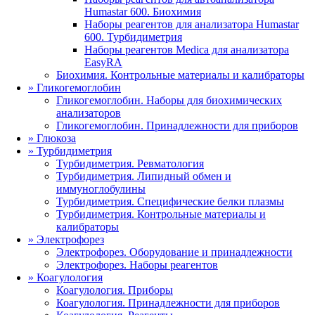
Humastar 600. Биохимия
Наборы реагентов для анализатора Humastar
600. Турбидиметрия
Наборы реагентов Medica для анализатора
EasyRA
Биохимия. Контрольные материалы и калибраторы
»
Гликогемоглобин
Гликогемоглобин. Наборы для биохимических
анализаторов
Гликогемоглобин. Принадлежности для приборов
»
Глюкоза
»
Турбидиметрия
Турбидиметрия. Ревматология
Турбидиметрия. Липидный обмен и
иммуноглобулины
Турбидиметрия. Специфические белки плазмы
Турбидиметрия. Контрольные материалы и
калибраторы
»
Электрофорез
Электрофорез. Оборудование и принадлежности
Электрофорез. Наборы реагентов
»
Коагулология
Коагулология. Приборы
Коагулология. Принадлежности для приборов