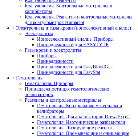
Коагулология. Реагенты
Коагулология. Контрольные материалы и
калибраторы
Коагулология. Реагенты и контрольные материалы
для коагулометров Humaclot
»
Электролиты и газы крови (ионоселективный анализ)
Электролиты
Ионоселективный анализ. Приборы
Принадлежности для EASYLYTE
Газы крови и электролиты
Приборы
Принадлежности
Принадлежности для EasyBloodGas
Принадлежности для EasyStat
»
Гематология
Гематология. Приборы
Принадлежности для гематологических
анализаторов
Реагенты и контрольные материалы
Гематология. Контрольные материалы и
калибраторы
Гематология. Для анализаторов Drew-Excell
Гематология. Изотонические разбавители
Гематология. Лизирующие реагенты
Гематология. Промывающие и очищающие