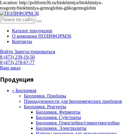
Location: http://poliform36.ru/biokhimiya/biokhimiya-
reagenty/biokhimiya-gemoglobin-glikogemoglobin
Каталог продукции
О компании ПОЛИФОРМ36
Контакты
Войти
Зарегистрироваться
8 (473) 239-19-50
8 (473) 278-67-77
Ваш заказ
Продукция
»
Биохимия
Биохимия. Приборы
Принадлежности для биохимических приборов
Биохимия. Реагенты
Биохимия. Ферменты
Биохимия. Субстраты
Биохимия. Гемоглобин/гликогемоглобин
Биохимия. Электролиты
Наборы реагентов для автоанализатора