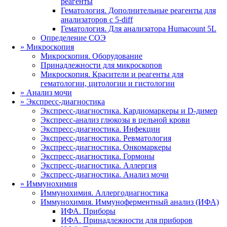
реагенты
Гематология. Дополнительные реагенты для
анализаторов с 5-diff
Гематология. Для анализатора Humacount 5L
Определение СОЭ
»
Микроскопия
Микроскопия. Оборудование
Принадлежности для микроскопов
Микроскопия. Красители и реагенты для
гематологии, цитологии и гистологии
»
Анализ мочи
»
Экспресс-диагностика
Экспресс-диагностика. Кардиомаркеры и D-димер
Экспресс-анализ глюкозы в цельной крови
Экспресс-диагностика. Инфекции
Экспресс-диагностика. Ревматология
Экспресс-диагностика. Онкомаркеры
Экспресс-диагностика. Гормоны
Экспресс-диагностика. Аллергия
Экспресс-диагностика. Анализ мочи
»
Иммунохимия
Иммунохимия. Аллергодиагностика
Иммунохимия. Иммуноферментный анализ (ИФА)
ИФА. Приборы
ИФА. Принадлежности для приборов