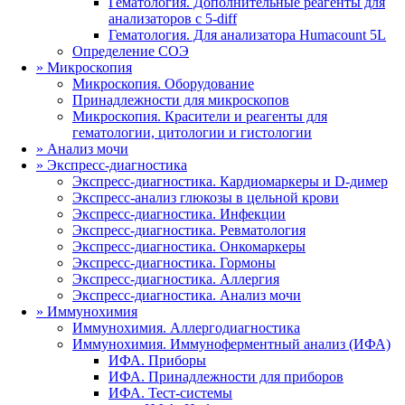
Гематология. Дополнительные реагенты для
анализаторов с 5-diff
Гематология. Для анализатора Humacount 5L
Определение СОЭ
»
Микроскопия
Микроскопия. Оборудование
Принадлежности для микроскопов
Микроскопия. Красители и реагенты для
гематологии, цитологии и гистологии
»
Анализ мочи
»
Экспресс-диагностика
Экспресс-диагностика. Кардиомаркеры и D-димер
Экспресс-анализ глюкозы в цельной крови
Экспресс-диагностика. Инфекции
Экспресс-диагностика. Ревматология
Экспресс-диагностика. Онкомаркеры
Экспресс-диагностика. Гормоны
Экспресс-диагностика. Аллергия
Экспресс-диагностика. Анализ мочи
»
Иммунохимия
Иммунохимия. Аллергодиагностика
Иммунохимия. Иммуноферментный анализ (ИФА)
ИФА. Приборы
ИФА. Принадлежности для приборов
ИФА. Тест-системы