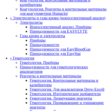
Коагулология. Контрольные материалы и
калибраторы
Коагулология. Реагенты и контрольные материалы
для коагулометров Humaclot
»
Электролиты и газы крови (ионоселективный анализ)
Электролиты
Ионоселективный анализ. Приборы
Принадлежности для EASYLYTE
Газы крови и электролиты
Приборы
Принадлежности
Принадлежности для EasyBloodGas
Принадлежности для EasyStat
»
Гематология
Гематология. Приборы
Принадлежности для гематологических
анализаторов
Реагенты и контрольные материалы
Гематология. Контрольные материалы и
калибраторы
Гематология. Для анализаторов Drew-Excell
Гематология. Изотонические разбавители
Гематология. Лизирующие реагенты
Гематология. Промывающие и очищающие
реагенты