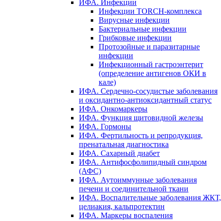
ИФА. Инфекции
Инфекции TORCH-комплекса
Вирусные инфекции
Бактериальные инфекции
Грибковые инфекции
Протозойные и паразитарные
инфекции
Инфекционный гастроэнтерит
(определение антигенов ОКИ в
кале)
ИФА. Сердечно-сосудистые заболевания
и оксидантно-антиоксидантный статус
ИФА. Онкомаркеры
ИФА. Функция щитовидной железы
ИФА. Гормоны
ИФА. Фертильность и репродукция,
пренатальная диагностика
ИФА. Сахарный диабет
ИФА. Антифосфолипидный синдром
(АФС)
ИФА. Аутоиммунные заболевания
печени и соединительной ткани
ИФА. Воспалительные заболевания ЖКТ,
целиакия, кальпротектин
ИФА. Маркеры воспаления