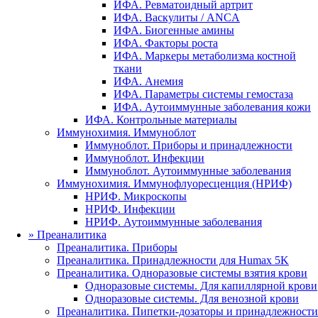
ИФА. Ревматоидный артрит
ИФА. Васкулиты / ANCA
ИФА. Биогенные амины
ИФА. Факторы роста
ИФА. Маркеры метаболизма костной
ткани
ИФА. Анемия
ИФА. Параметры системы гемостаза
ИФА. Аутоиммунные заболевания кожи
ИФА. Контрольные материалы
Иммунохимия. Иммуноблот
Иммуноблот. Приборы и принадлежности
Иммуноблот. Инфекции
Иммуноблот. Аутоиммунные заболевания
Иммунохимия. Иммунофлуоресценция (НРИФ)
НРИФ. Микроскопы
НРИФ. Инфекции
НРИФ. Аутоиммунные заболевания
»
Преаналитика
Преаналитика. Приборы
Преаналитика. Принадлежности для Humax 5K
Преаналитика. Одноразовые системы взятия крови
Одноразовые системы. Для капиллярной крови
Одноразовые системы. Для венозной крови
Преаналитика. Пипетки-дозаторы и принадлежности