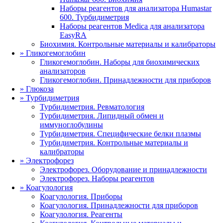
Наборы реагентов для анализатора Humastar
600. Турбидиметрия
Наборы реагентов Medica для анализатора
EasyRA
Биохимия. Контрольные материалы и калибраторы
»
Гликогемоглобин
Гликогемоглобин. Наборы для биохимических
анализаторов
Гликогемоглобин. Принадлежности для приборов
»
Глюкоза
»
Турбидиметрия
Турбидиметрия. Ревматология
Турбидиметрия. Липидный обмен и
иммуноглобулины
Турбидиметрия. Специфические белки плазмы
Турбидиметрия. Контрольные материалы и
калибраторы
»
Электрофорез
Электрофорез. Оборудование и принадлежности
Электрофорез. Наборы реагентов
»
Коагулология
Коагулология. Приборы
Коагулология. Принадлежности для приборов
Коагулология. Реагенты