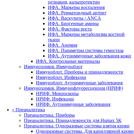
целиакия, кальпротектин
ИФА. Маркеры воспаления
ИФА. Ревматоидный артрит
ИФА. Васкулиты / ANCA
ИФА. Биогенные амины
ИФА. Факторы роста
ИФА. Маркеры метаболизма костной
ткани
ИФА. Анемия
ИФА. Параметры системы гемостаза
ИФА. Аутоиммунные заболевания кожи
ИФА. Контрольные материалы
Иммунохимия. Иммуноблот
Иммуноблот. Приборы и принадлежности
Иммуноблот. Инфекции
Иммуноблот. Аутоиммунные заболевания
Иммунохимия. Иммунофлуоресценция (НРИФ)
НРИФ. Микроскопы
НРИФ. Инфекции
НРИФ. Аутоиммунные заболевания
»
Преаналитика
Преаналитика. Приборы
Преаналитика. Принадлежности для Humax 5K
Преаналитика. Одноразовые системы взятия крови
Одноразовые системы. Для капиллярной крови