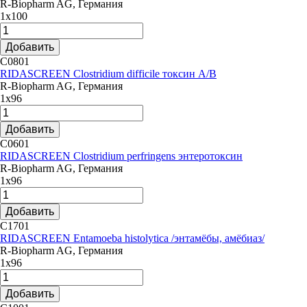
R-Biopharm AG, Германия
1х100
Добавить
C0801
RIDASCREEN Clostridium difficile токсин А/В
R-Biopharm AG, Германия
1х96
Добавить
C0601
RIDASCREEN Clostridium perfringens энтеротоксин
R-Biopharm AG, Германия
1х96
Добавить
C1701
RIDASCREEN Entamoeba histolytica /энтамёбы, амёбиаз/
R-Biopharm AG, Германия
1х96
Добавить