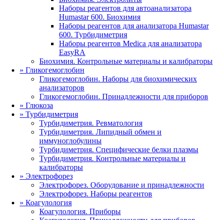
Наборы реагентов для автоанализатора
Humastar 600. Биохимия
Наборы реагентов для анализатора Humastar
600. Турбидиметрия
Наборы реагентов Medica для анализатора
EasyRA
Биохимия. Контрольные материалы и калибраторы
»
Гликогемоглобин
Гликогемоглобин. Наборы для биохимических
анализаторов
Гликогемоглобин. Принадлежности для приборов
»
Глюкоза
»
Турбидиметрия
Турбидиметрия. Ревматология
Турбидиметрия. Липидный обмен и
иммуноглобулины
Турбидиметрия. Специфические белки плазмы
Турбидиметрия. Контрольные материалы и
калибраторы
»
Электрофорез
Электрофорез. Оборудование и принадлежности
Электрофорез. Наборы реагентов
»
Коагулология
Коагулология. Приборы