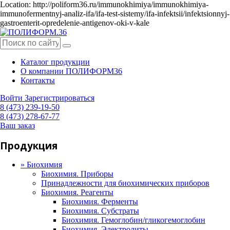
Location: http://poliform36.ru/immunokhimiya/immunokhimiya-
immunofermentnyj-analiz-ifa/ifa-test-sistemy/ifa-infektsii/infektsionnyj-
gastroenterit-opredelenie-antigenov-oki-v-kale
Каталог продукции
О компании ПОЛИФОРМ36
Контакты
Войти
Зарегистрироваться
8 (473) 239-19-50
8 (473) 278-67-77
Ваш заказ
Продукция
»
Биохимия
Биохимия. Приборы
Принадлежности для биохимических приборов
Биохимия. Реагенты
Биохимия. Ферменты
Биохимия. Субстраты
Биохимия. Гемоглобин/гликогемоглобин
Биохимия. Электролиты