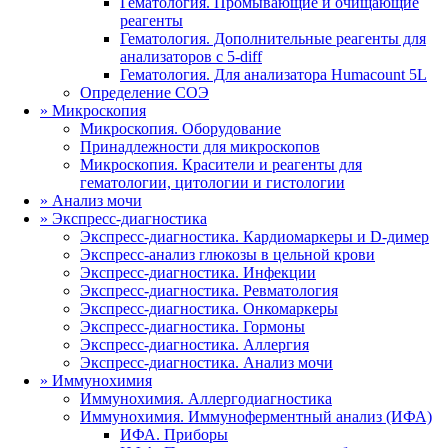
Гематология. Промывающие и очищающие
реагенты
Гематология. Дополнительные реагенты для
анализаторов с 5-diff
Гематология. Для анализатора Humacount 5L
Определение СОЭ
»
Микроскопия
Микроскопия. Оборудование
Принадлежности для микроскопов
Микроскопия. Красители и реагенты для
гематологии, цитологии и гистологии
»
Анализ мочи
»
Экспресс-диагностика
Экспресс-диагностика. Кардиомаркеры и D-димер
Экспресс-анализ глюкозы в цельной крови
Экспресс-диагностика. Инфекции
Экспресс-диагностика. Ревматология
Экспресс-диагностика. Онкомаркеры
Экспресс-диагностика. Гормоны
Экспресс-диагностика. Аллергия
Экспресс-диагностика. Анализ мочи
»
Иммунохимия
Иммунохимия. Аллергодиагностика
Иммунохимия. Иммуноферментный анализ (ИФА)
ИФА. Приборы