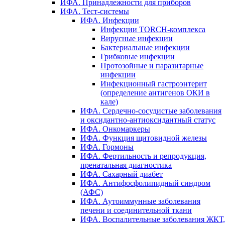
ИФА. Принадлежности для приборов
ИФА. Тест-системы
ИФА. Инфекции
Инфекции TORCH-комплекса
Вирусные инфекции
Бактериальные инфекции
Грибковые инфекции
Протозойные и паразитарные
инфекции
Инфекционный гастроэнтерит
(определение антигенов ОКИ в
кале)
ИФА. Сердечно-сосудистые заболевания
и оксидантно-антиоксидантный статус
ИФА. Онкомаркеры
ИФА. Функция щитовидной железы
ИФА. Гормоны
ИФА. Фертильность и репродукция,
пренатальная диагностика
ИФА. Сахарный диабет
ИФА. Антифосфолипидный синдром
(АФС)
ИФА. Аутоиммунные заболевания
печени и соединительной ткани
ИФА. Воспалительные заболевания ЖКТ,