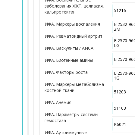
заболевания ЖКТ, целиакия,
51216
кальпротектин
ИФА. Маркеры воспаления
EI2532-96
2M
ИФА. Ревматоидный артрит
EI2570-96
LG
ИФА. Васкулиты / ANCA
EI2570-96
ИФА. Биогенные амины
ИФА. Факторы роста
EI2570-96
1G
ИФА. Маркеры метаболизма
костной ткани
51203
ИФА. Анемия
51103
ИФА. Параметры системы
гемостаза
K6021
ИФА. Аутоиммунные