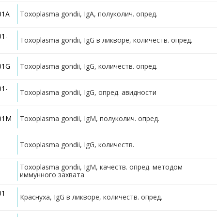
01A
Toxoplasma gondii, IgA, полуколич. опред.
01-
Toxoplasma gondii, IgG в ликворе, количеств. опред.
01G
Toxoplasma gondii, IgG, количеств. опред.
01-
Toxoplasma gondii, IgG, опред. авидности
601M
Toxoplasma gondii, IgM, полуколич. опред.
Toxoplasma gondii, IgG, количеств.
Toxoplasma gondii, IgM, качеств. опред. методом
иммунного захвата
01-
Краснуха, IgG в ликворе, количеств. опред.