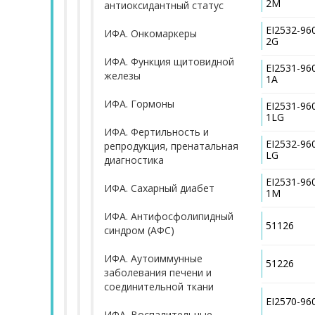
2M
антиоксидантный статус
EI2532-96
ИФА. Онкомаркеры
2G
ИФА. Функция щитовидной
EI2531-96
железы
1A
ИФА. Гормоны
EI2531-96
1LG
ИФА. Фертильность и
EI2532-96
репродукция, пренатальная
LG
диагностика
EI2531-96
ИФА. Сахарный диабет
1M
ИФА. Антифосфолипидный
51126
синдром (АФС)
ИФА. Аутоиммунные
51226
заболевания печени и
соединительной ткани
EI2570-9
ИФА. Воспалительные