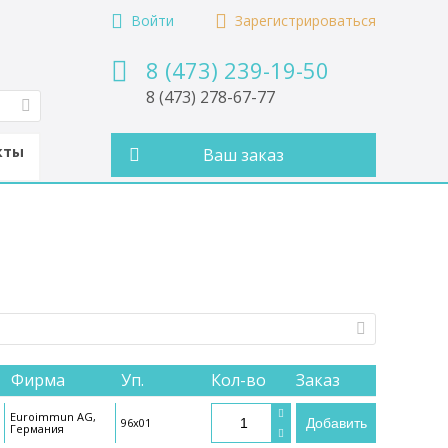
ii/infektsii-torch-kompleksa
Войти
Зарегистрироваться
8 (473) 239-19-50
8 (473) 278-67-77
кты
Ваш заказ
Фирма
Уп.
Кол-во
Заказ
Euroimmun AG,
96х01
Добавить
Германия