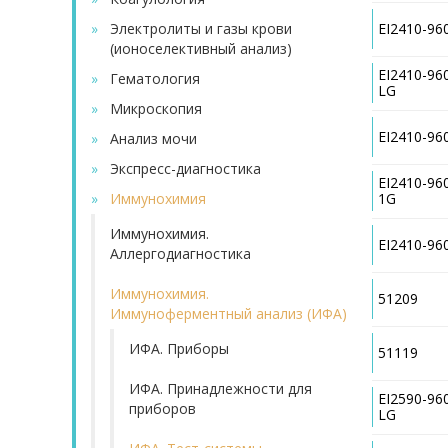
EI2410-96
»
Электролиты и газы крови
(ионоселективный анализ)
EI2410-96
»
Гематология
LG
»
Микроскопия
EI2410-96
»
Анализ мочи
»
Экспресс-диагностика
EI2410-96
1G
»
Иммунохимия
Иммунохимия.
EI2410-9
Аллергодиагностика
Иммунохимия.
51209
Иммуноферментный анализ (ИФА)
ИФА. Приборы
51119
ИФА. Принадлежности для
EI2590-96
приборов
LG