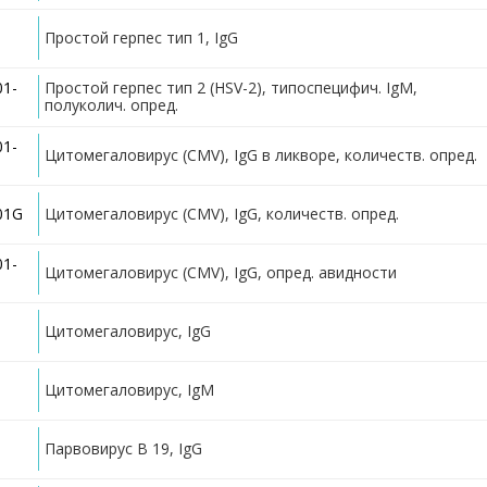
Простой герпес тип 1, IgG
01-
Простой герпес тип 2 (HSV-2), типоспецифич. IgM,
полуколич. опред.
01-
Цитомегаловирус (CMV), IgG в ликворе, количеств. опред.
01G
Цитомегаловирус (CMV), IgG, количеств. опред.
01-
Цитомегаловирус (CMV), IgG, опред. авидности
Цитомегаловирус, IgG
Цитомегаловирус, IgM
Парвовирус В 19, IgG