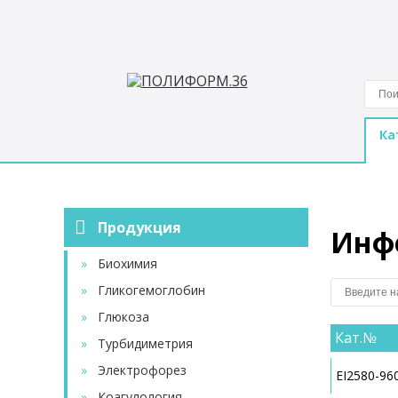
Location: http://poliform36.ru/immunokhimiya/immunokhimiy
Ка
Продукция
Инф
»
Биохимия
»
Гликогемоглобин
»
Глюкоза
Кат.№
»
Турбидиметрия
»
Электрофорез
EI2580-9
»
Коагулология