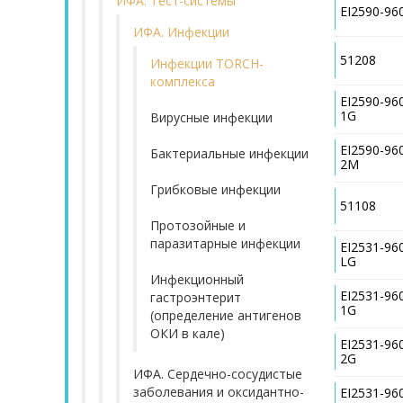
ИФА. Тест-системы
EI2590-96
ИФА. Инфекции
51208
Инфекции TORCH-
комплекса
EI2590-96
1G
Вирусные инфекции
EI2590-96
Бактериальные инфекции
2M
Грибковые инфекции
51108
Протозойные и
паразитарные инфекции
EI2531-96
LG
Инфекционный
EI2531-96
гастроэнтерит
1G
(определение антигенов
ОКИ в кале)
EI2531-96
2G
ИФА. Сердечно-сосудистые
заболевания и оксидантно-
EI2531-96