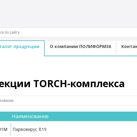
a-immunofermentnyj-analiz-ifa/ifa-test-sistemy/ifa-infekts
талог продукции
О компании ПОЛИФОРМ36
Конта
екции TORCH-комплекса
Наименование
601M
Парвовирус B19