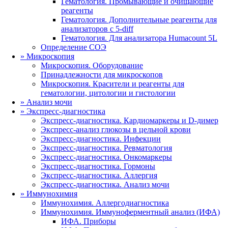
Гематология. Промывающие и очищающие
реагенты
Гематология. Дополнительные реагенты для
анализаторов с 5-diff
Гематология. Для анализатора Humacount 5L
Определение СОЭ
»
Микроскопия
Микроскопия. Оборудование
Принадлежности для микроскопов
Микроскопия. Красители и реагенты для
гематологии, цитологии и гистологии
»
Анализ мочи
»
Экспресс-диагностика
Экспресс-диагностика. Кардиомаркеры и D-димер
Экспресс-анализ глюкозы в цельной крови
Экспресс-диагностика. Инфекции
Экспресс-диагностика. Ревматология
Экспресс-диагностика. Онкомаркеры
Экспресс-диагностика. Гормоны
Экспресс-диагностика. Аллергия
Экспресс-диагностика. Анализ мочи
»
Иммунохимия
Иммунохимия. Аллергодиагностика
Иммунохимия. Иммуноферментный анализ (ИФА)
ИФА. Приборы