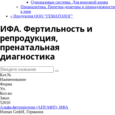
Одноразовые системы. Для венозной крови
Преаналитика. Пипетки-дозаторы и принадлежности
к ним
»
Продукция ООО "ГЕМАТОЛОГ"
ИФА. Фертильность и
репродукция,
пренатальная
диагностика
Кат.№
Наименование
Фирма
Уп.
Кол-во
Заказ
52010
Альфа-фетопротеин (AFP/АФП), ИФА
Human GmbH, Германия