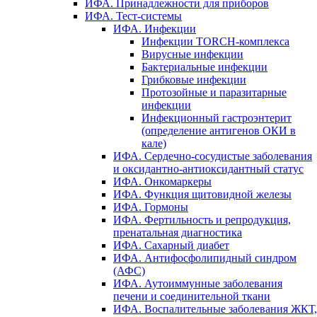
ИФА. Принадлежности для приборов
ИФА. Тест-системы
ИФА. Инфекции
Инфекции TORCH-комплекса
Вирусные инфекции
Бактериальные инфекции
Грибковые инфекции
Протозойные и паразитарные
инфекции
Инфекционный гастроэнтерит
(определение антигенов ОКИ в
кале)
ИФА. Сердечно-сосудистые заболевания
и оксидантно-антиоксидантный статус
ИФА. Онкомаркеры
ИФА. Функция щитовидной железы
ИФА. Гормоны
ИФА. Фертильность и репродукция,
пренатальная диагностика
ИФА. Сахарный диабет
ИФА. Антифосфолипидный синдром
(АФС)
ИФА. Аутоиммунные заболевания
печени и соединительной ткани
ИФА. Воспалительные заболевания ЖКТ,