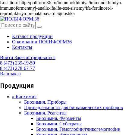
Location: http://poliform36.ru/immunokhimiya/immunokhimiya-
immunofermentnyj-analiz-ifa/ifa-test-sistemy/ifa-fertilnost-i-
reproduktsiya-prenatalnaya-diagnostika
Каталог продукции
О компании ПОЛИФОРМ36
Контакты
Войти
Зарегистрироваться
8 (473) 239-19-50
8 (473) 278-67-77
Ваш заказ
Продукция
»
Биохимия
Биохимия. Приборы
Принадлежности для биохимических приборов
Биохимия. Реагенты
Биохимия. Ферменты
Биохимия. Субстраты
Биохимия. Гемоглобин/гликогемоглобин
Биохимия. Электролиты