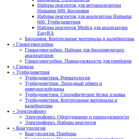
Наборы реагентов для автоанализатора
Humastar 600. Биохимия
Наборы реагентов для анализатора Humastar
600. Турбидиметрия
Наборы реагентов Medica для анализатора
EasyRA
Биохимия. Контрольные материалы и калибраторы
»
Гликогемоглобин
Гликогемоглобин. Наборы для биохимических
анализаторов
Гликогемоглобин. Принадлежности для приборов
»
Глюкоза
»
Турбидиметрия
Турбидиметрия. Ревматология
Турбидиметрия. Липидный обмен и
иммуноглобулины
Турбидиметрия. Специфические белки плазмы
Турбидиметрия. Контрольные материалы и
калибраторы
»
Электрофорез
Электрофорез. Оборудование и принадлежности
Электрофорез. Наборы реагентов
»
Коагулология
Коагулология. Приборы