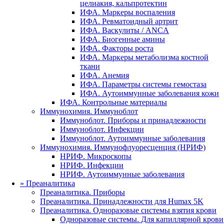
целиакия, кальпротектин
ИФА. Маркеры воспаления
ИФА. Ревматоидный артрит
ИФА. Васкулиты / ANCA
ИФА. Биогенные амины
ИФА. Факторы роста
ИФА. Маркеры метаболизма костной
ткани
ИФА. Анемия
ИФА. Параметры системы гемостаза
ИФА. Аутоиммунные заболевания кожи
ИФА. Контрольные материалы
Иммунохимия. Иммуноблот
Иммуноблот. Приборы и принадлежности
Иммуноблот. Инфекции
Иммуноблот. Аутоиммунные заболевания
Иммунохимия. Иммунофлуоресценция (НРИФ)
НРИФ. Микроскопы
НРИФ. Инфекции
НРИФ. Аутоиммунные заболевания
»
Преаналитика
Преаналитика. Приборы
Преаналитика. Принадлежности для Humax 5K
Преаналитика. Одноразовые системы взятия крови
Одноразовые системы. Для капиллярной крови