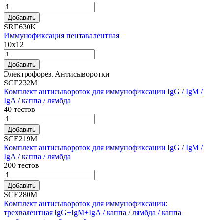
Добавить
SRE630K
Иммунофиксация пентавалентная
10x12
Добавить
Электрофорез. Антисыворотки
SCE232M
Комплект антисывороток для иммунофиксации IgG / IgM /
IgA / каппа / лямбда
40 тестов
Добавить
SCE219M
Комплект антисывороток для иммунофиксации IgG / IgM /
IgA / каппа / лямбда
200 тестов
Добавить
SCE280M
Комплект антисывороток для иммунофиксации:
трехвалентная IgG+IgM+IgA / каппа / лямбда / каппа