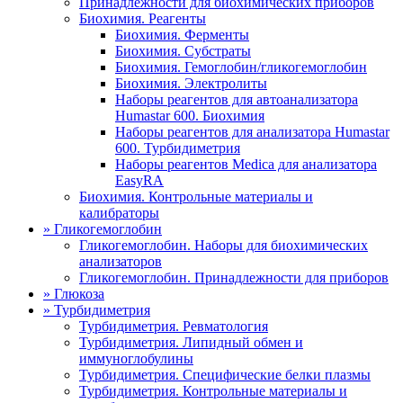
Принадлежности для биохимических приборов
Биохимия. Реагенты
Биохимия. Ферменты
Биохимия. Субстраты
Биохимия. Гемоглобин/гликогемоглобин
Биохимия. Электролиты
Наборы реагентов для автоанализатора
Humastar 600. Биохимия
Наборы реагентов для анализатора Humastar
600. Турбидиметрия
Наборы реагентов Medica для анализатора
EasyRA
Биохимия. Контрольные материалы и
калибраторы
»
Гликогемоглобин
Гликогемоглобин. Наборы для биохимических
анализаторов
Гликогемоглобин. Принадлежности для приборов
»
Глюкоза
»
Турбидиметрия
Турбидиметрия. Ревматология
Турбидиметрия. Липидный обмен и
иммуноглобулины
Турбидиметрия. Специфические белки плазмы
Турбидиметрия. Контрольные материалы и