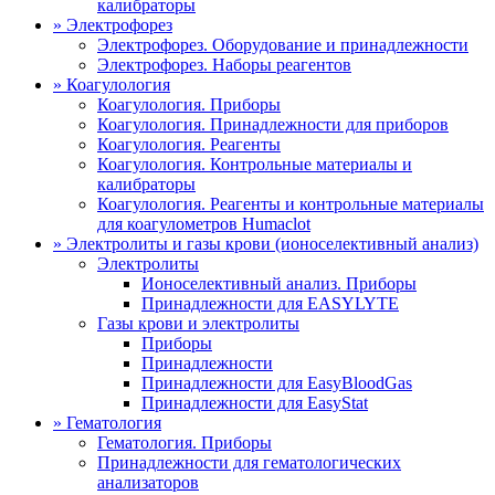
калибраторы
»
Электрофорез
Электрофорез. Оборудование и принадлежности
Электрофорез. Наборы реагентов
»
Коагулология
Коагулология. Приборы
Коагулология. Принадлежности для приборов
Коагулология. Реагенты
Коагулология. Контрольные материалы и
калибраторы
Коагулология. Реагенты и контрольные материалы
для коагулометров Humaclot
»
Электролиты и газы крови (ионоселективный анализ)
Электролиты
Ионоселективный анализ. Приборы
Принадлежности для EASYLYTE
Газы крови и электролиты
Приборы
Принадлежности
Принадлежности для EasyBloodGas
Принадлежности для EasyStat
»
Гематология
Гематология. Приборы
Принадлежности для гематологических
анализаторов