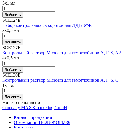
3x1 мл
Добавить
SCE124E
Набор контрольных сывороток для ЛДГ/КФК
3x0,5 мл
Добавить
SCE127E
Контрольный раствор Microem для гемоглобинов A, F, S, A2
4x0,5 мл
Добавить
SCE130E
Контрольный раствор Microem для гемоглобинов A, F, S, С
1x1 мл
Добавить
Ничего не найдено
Company MAXXmarketing GmbH
Каталог продукции
О компании ПОЛИФОРМ36
Контакты