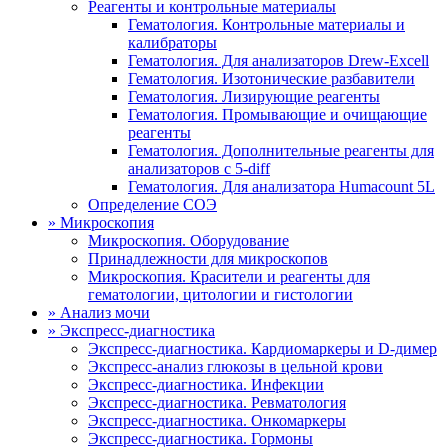
Реагенты и контрольные материалы
Гематология. Контрольные материалы и
калибраторы
Гематология. Для анализаторов Drew-Excell
Гематология. Изотонические разбавители
Гематология. Лизирующие реагенты
Гематология. Промывающие и очищающие
реагенты
Гематология. Дополнительные реагенты для
анализаторов с 5-diff
Гематология. Для анализатора Humacount 5L
Определение СОЭ
»
Микроскопия
Микроскопия. Оборудование
Принадлежности для микроскопов
Микроскопия. Красители и реагенты для
гематологии, цитологии и гистологии
»
Анализ мочи
»
Экспресс-диагностика
Экспресс-диагностика. Кардиомаркеры и D-димер
Экспресс-анализ глюкозы в цельной крови
Экспресс-диагностика. Инфекции
Экспресс-диагностика. Ревматология
Экспресс-диагностика. Онкомаркеры
Экспресс-диагностика. Гормоны