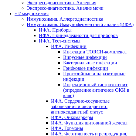
Экспресс-диагностика. Аллергия
Экспресс-диагностика. Анализ мочи
»
Иммунохимия
Иммунохимия. Аллергодиагностика
Иммунохимия. Иммуноферментный анализ (ИФА)
ИФА. Приборы
ИФА. Принадлежности для приборов
ИФА. Тест-системы
ИФА. Инфекции
Инфекции TORCH-комплекса
Вирусные инфекции
Бактериальные инфекции
Грибковые инфекции
Протозойные и паразитарные
инфекции
Инфекционный гастроэнтерит
(определение антигенов ОКИ в
кале)
ИФА. Сердечно-сосудистые
заболевания и оксидантно-
антиоксидантный статус
ИФА. Онкомаркеры
ИФА. Функция щитовидной железы
ИФА. Гормоны
ИФА. Фертильность и репродукция,