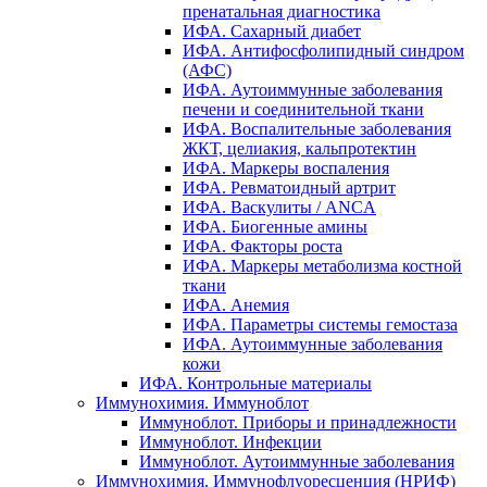
пренатальная диагностика
ИФА. Сахарный диабет
ИФА. Антифосфолипидный синдром
(АФС)
ИФА. Аутоиммунные заболевания
печени и соединительной ткани
ИФА. Воспалительные заболевания
ЖКТ, целиакия, кальпротектин
ИФА. Маркеры воспаления
ИФА. Ревматоидный артрит
ИФА. Васкулиты / ANCA
ИФА. Биогенные амины
ИФА. Факторы роста
ИФА. Маркеры метаболизма костной
ткани
ИФА. Анемия
ИФА. Параметры системы гемостаза
ИФА. Аутоиммунные заболевания
кожи
ИФА. Контрольные материалы
Иммунохимия. Иммуноблот
Иммуноблот. Приборы и принадлежности
Иммуноблот. Инфекции
Иммуноблот. Аутоиммунные заболевания
Иммунохимия. Иммунофлуоресценция (НРИФ)