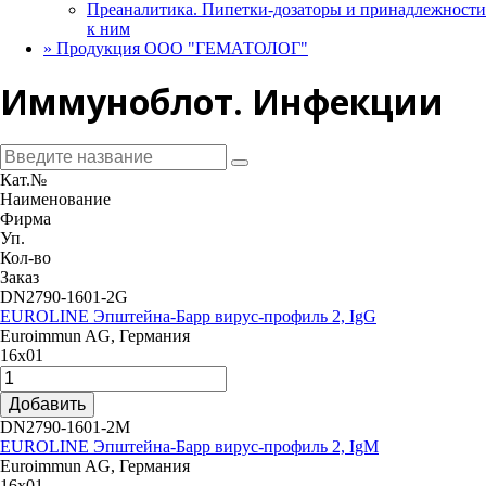
Преаналитика. Пипетки-дозаторы и принадлежности
к ним
»
Продукция ООО "ГЕМАТОЛОГ"
Иммуноблот. Инфекции
Кат.№
Наименование
Фирма
Уп.
Кол-во
Заказ
DN2790-1601-2G
EUROLINE Эпштейна-Барр вирус-профиль 2, IgG
Euroimmun AG, Германия
16х01
Добавить
DN2790-1601-2M
EUROLINE Эпштейна-Барр вирус-профиль 2, IgM
Euroimmun AG, Германия
16х01