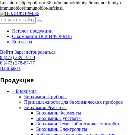
Location: http://poliform36.ru/immunokhimiya/immunokhimiya-
immunoblot/immunoblot-infektsii
Каталог продукции
О компании ПОЛИФОРМ36
Контакты
Войти
Зарегистрироваться
8 (473) 239-19-50
8 (473) 278-67-77
Ваш заказ
Продукция
»
Биохимия
Биохимия. Приборы
Принадлежности для биохимических приборов
Биохимия. Реагенты
Биохимия. Ферменты
Биохимия. Субстраты
Биохимия. Гемоглобин/гликогемоглобин
Биохимия. Электролиты
Наборы реагентов для автоанализатора