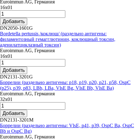
Euroimmun AG, Германия
16х01
Добавить
DN2050-1601G
Bordetella pertussis /коклюш/ (раздельно антигены:
филаментозный гемагглютинин, коклюшный токсин,
аденилатциклазный токсин)
Euroimmun AG, Германия
16х01
Добавить
DN2131-3201G
Боррелии (раздельно антигены: p18, p19, p20, p21, p58, OspC
(p25), p39, p83, LBb, LBa, VlsE Bg, VlsE Bb, VlsE Ba)
Euroimmun AG, Германия
32x01
Добавить
DN2131-3201М
Боррелии (раздельно антигены: VlsE, p41, p39, OspC Ba, OspC
Bb и OspC Bg)
Euroimmun AG, Германия