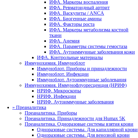
ИФА. Маркеры воспаления
ИФА. Ревматоидный артрит
ИФА. Васкулиты / ANCA
ИФА. Биогенные амины
ИФА. Факторы роста
ИФА. Маркеры метаболизма костной
ткани
ИФА. Анемия
ИФА. Параметры системы гемостаза
ИФА. Аутоиммунные заболевания кожи
ИФА. Контрольные материалы
Иммунохимия. Иммуноблот
Иммуноблот. Приборы и принадлежности
Иммуноблот. Инфекции
Иммуноблот. Аутоиммунные заболевания
Иммунохимия. Иммунофлуоресценция (НРИФ)
НРИФ. Микроскопы
НРИФ. Инфекции
НРИФ. Аутоиммунные заболевания
»
Преаналитика
Преаналитика. Приборы
Преаналитика. Принадлежности для Humax 5K
Преаналитика. Одноразовые системы взятия крови
Одноразовые системы. Для капиллярной крови
Одноразовые системы. Для венозной крови