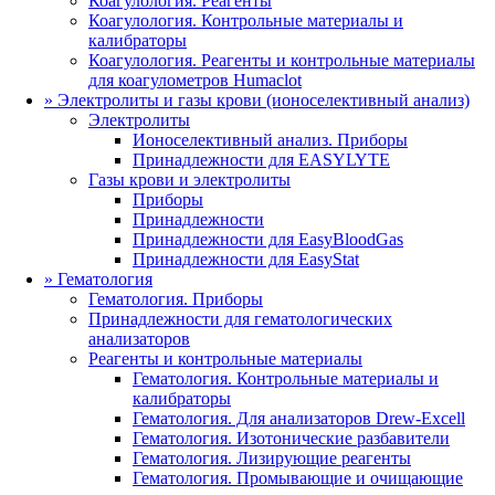
Коагулология. Реагенты
Коагулология. Контрольные материалы и
калибраторы
Коагулология. Реагенты и контрольные материалы
для коагулометров Humaclot
»
Электролиты и газы крови (ионоселективный анализ)
Электролиты
Ионоселективный анализ. Приборы
Принадлежности для EASYLYTE
Газы крови и электролиты
Приборы
Принадлежности
Принадлежности для EasyBloodGas
Принадлежности для EasyStat
»
Гематология
Гематология. Приборы
Принадлежности для гематологических
анализаторов
Реагенты и контрольные материалы
Гематология. Контрольные материалы и
калибраторы
Гематология. Для анализаторов Drew-Excell
Гематология. Изотонические разбавители
Гематология. Лизирующие реагенты
Гематология. Промывающие и очищающие