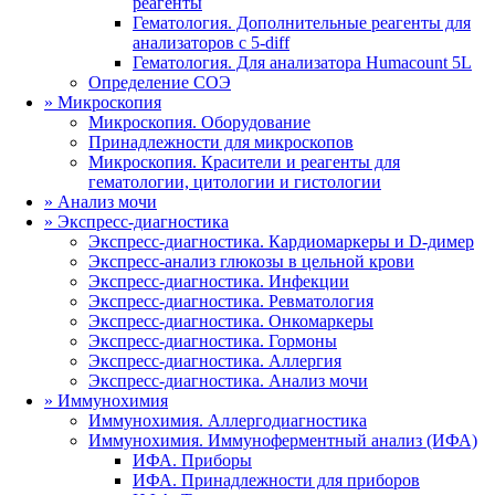
реагенты
Гематология. Дополнительные реагенты для
анализаторов с 5-diff
Гематология. Для анализатора Humacount 5L
Определение СОЭ
»
Микроскопия
Микроскопия. Оборудование
Принадлежности для микроскопов
Микроскопия. Красители и реагенты для
гематологии, цитологии и гистологии
»
Анализ мочи
»
Экспресс-диагностика
Экспресс-диагностика. Кардиомаркеры и D-димер
Экспресс-анализ глюкозы в цельной крови
Экспресс-диагностика. Инфекции
Экспресс-диагностика. Ревматология
Экспресс-диагностика. Онкомаркеры
Экспресс-диагностика. Гормоны
Экспресс-диагностика. Аллергия
Экспресс-диагностика. Анализ мочи
»
Иммунохимия
Иммунохимия. Аллергодиагностика
Иммунохимия. Иммуноферментный анализ (ИФА)
ИФА. Приборы
ИФА. Принадлежности для приборов