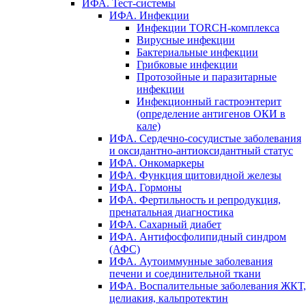
ИФА. Тест-системы
ИФА. Инфекции
Инфекции TORCH-комплекса
Вирусные инфекции
Бактериальные инфекции
Грибковые инфекции
Протозойные и паразитарные
инфекции
Инфекционный гастроэнтерит
(определение антигенов ОКИ в
кале)
ИФА. Сердечно-сосудистые заболевания
и оксидантно-антиоксидантный статус
ИФА. Онкомаркеры
ИФА. Функция щитовидной железы
ИФА. Гормоны
ИФА. Фертильность и репродукция,
пренатальная диагностика
ИФА. Сахарный диабет
ИФА. Антифосфолипидный синдром
(АФС)
ИФА. Аутоиммунные заболевания
печени и соединительной ткани
ИФА. Воспалительные заболевания ЖКТ,
целиакия, кальпротектин