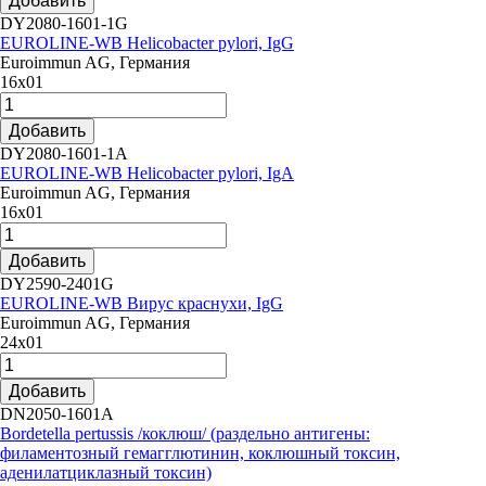
Добавить
DY2080-1601-1G
EUROLINE-WB Helicobacter pylori, IgG
Euroimmun AG, Германия
16х01
Добавить
DY2080-1601-1A
EUROLINE-WB Helicobacter pylori, IgA
Euroimmun AG, Германия
16х01
Добавить
DY2590-2401G
EUROLINE-WB Вирус краснухи, IgG
Euroimmun AG, Германия
24х01
Добавить
DN2050-1601A
Bordetella pertussis /коклюш/ (раздельно антигены:
филаментозный гемагглютинин, коклюшный токсин,
аденилатциклазный токсин)