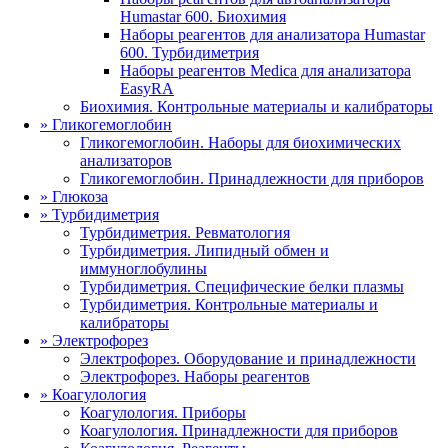
Humastar 600. Биохимия
Наборы реагентов для анализатора Humastar
600. Турбидиметрия
Наборы реагентов Medica для анализатора
EasyRA
Биохимия. Контрольные материалы и калибраторы
»
Гликогемоглобин
Гликогемоглобин. Наборы для биохимических
анализаторов
Гликогемоглобин. Принадлежности для приборов
»
Глюкоза
»
Турбидиметрия
Турбидиметрия. Ревматология
Турбидиметрия. Липидный обмен и
иммуноглобулины
Турбидиметрия. Специфические белки плазмы
Турбидиметрия. Контрольные материалы и
калибраторы
»
Электрофорез
Электрофорез. Оборудование и принадлежности
Электрофорез. Наборы реагентов
»
Коагулология
Коагулология. Приборы
Коагулология. Принадлежности для приборов