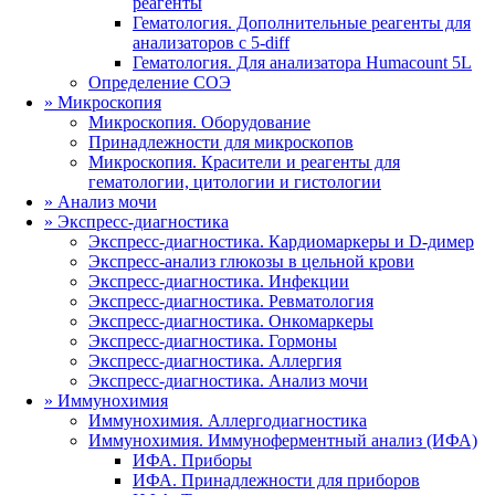
реагенты
Гематология. Дополнительные реагенты для
анализаторов с 5-diff
Гематология. Для анализатора Humacount 5L
Определение СОЭ
»
Микроскопия
Микроскопия. Оборудование
Принадлежности для микроскопов
Микроскопия. Красители и реагенты для
гематологии, цитологии и гистологии
»
Анализ мочи
»
Экспресс-диагностика
Экспресс-диагностика. Кардиомаркеры и D-димер
Экспресс-анализ глюкозы в цельной крови
Экспресс-диагностика. Инфекции
Экспресс-диагностика. Ревматология
Экспресс-диагностика. Онкомаркеры
Экспресс-диагностика. Гормоны
Экспресс-диагностика. Аллергия
Экспресс-диагностика. Анализ мочи
»
Иммунохимия
Иммунохимия. Аллергодиагностика
Иммунохимия. Иммуноферментный анализ (ИФА)
ИФА. Приборы
ИФА. Принадлежности для приборов