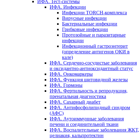
ИФА. Тест-системы
ИФА. Инфекции
Инфекции TORCH-комплекса
Вирусные инфекции
Бактериальные инфекции
Грибковые инфекции
Протозойные и паразитарные
инфекции
Инфекционный гастроэнтерит
(определение антигенов ОКИ в
кале)
ИФА. Сердечно-сосудистые заболевания
и оксидантно-антиоксидантный статус
ИФА. Онкомаркеры
ИФА. Функция щитовидной железы
ИФА. Гормоны
ИФА. Фертильность и репродукция,
пренатальная диагностика
ИФА. Сахарный диабет
ИФА. Антифосфолипидный синдром
(АФС)
ИФА. Аутоиммунные заболевания
печени и соединительной ткани
ИФА. Воспалительные заболевания ЖКТ,
целиакия, кальпротектин