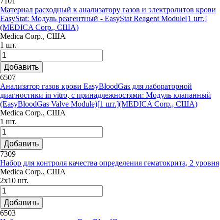
7101
Материал расходный к анализатору газов и электролитов крови
EasyStat: Модуль реагентный - EasyStat Reagent Module[1 шт.]
(MEDICA Corp., США)
Medica Corp., США
1 шт.
Добавить
6507
Анализатор газов крови EasyBloodGas для лабораторной
диагностики in vitro, с принадлежностями: Модуль клапанный
(EasyBloodGas Valve Module)[1 шт.](MEDICA Corp., США)
Medica Corp., США
1 шт.
Добавить
7309
Набор для контроля качества определения гематокрита, 2 уровня
Medica Corp., США
2x10 шт.
Добавить
6503