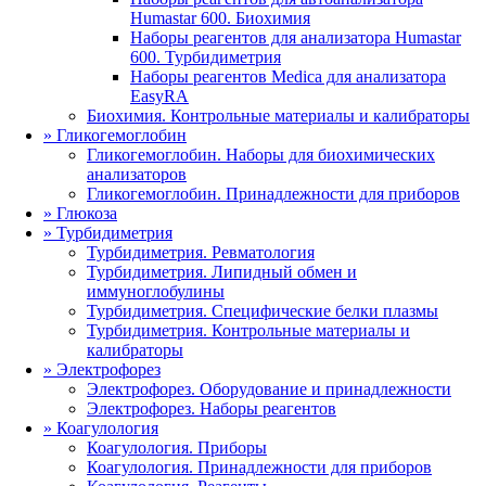
Humastar 600. Биохимия
Наборы реагентов для анализатора Humastar
600. Турбидиметрия
Наборы реагентов Medica для анализатора
EasyRA
Биохимия. Контрольные материалы и калибраторы
»
Гликогемоглобин
Гликогемоглобин. Наборы для биохимических
анализаторов
Гликогемоглобин. Принадлежности для приборов
»
Глюкоза
»
Турбидиметрия
Турбидиметрия. Ревматология
Турбидиметрия. Липидный обмен и
иммуноглобулины
Турбидиметрия. Специфические белки плазмы
Турбидиметрия. Контрольные материалы и
калибраторы
»
Электрофорез
Электрофорез. Оборудование и принадлежности
Электрофорез. Наборы реагентов
»
Коагулология
Коагулология. Приборы
Коагулология. Принадлежности для приборов