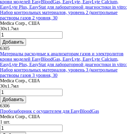
крови моделей EasyBloodGas, EasyLyte, EasyLyte Calcium,
EasyLyte Plus, EasyStat для лабораторной диагностики in vitro:
Набор контрольных материалов, уровень 2 (контрольные
растворы газов 2 уровня, 30
Medica Corp., США
30х1.7мл
Добавить
6305
Материалы расходные к анализаторам газов и электролитов
крови моделей EasyBloodGas, EasyLyte, EasyLyte Calcium,
EasyLyte Plus, EasyStat для лабораторной диагностики in vitro:
Набор контрольных материалов, уровень 3 (контрольные
растворы газов 3 уровня, 30
Medica Corp., США
30х1.7мл
Добавить
6306
Пробозаборник с осушителем для EasyBloodGas
Medica Corp., США
1 шт.