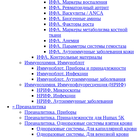
ИФА. Маркеры воспаления
ИФА. Ревматоидный артрит
ИФА. Васкулиты / ANCA
ИФА. Биогенные амины
ИФА. Факторы роста
ИФА. Маркеры метаболизма костной
ткани
ИФА. Анемия
ИФА. Параметры системы гемостаза
ИФА. Аутоиммунные заболевания кожи
ИФА. Контрольные материалы
Иммунохимия. Иммуноблот
Иммуноблот. Приборы и принадлежности
Иммуноблот. Инфекции
Иммуноблот. Аутоиммунные заболевания
Иммунохимия. Иммунофлуоресценция (НРИФ)
НРИФ. Микроскопы
НРИФ. Инфекции
НРИФ. Аутоиммунные заболевания
»
Преаналитика
Преаналитика. Приборы
Преаналитика. Принадлежности для Humax 5K
Преаналитика. Одноразовые системы взятия крови
Одноразовые системы. Для капиллярной крови
Одноразовые системы. Для венозной крови