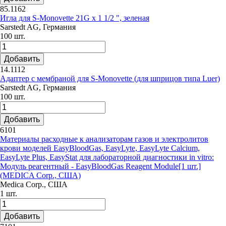
85.1162
Игла для S-Monovette 21G х 1 1/2 ", зеленая
Sarstedt AG, Германия
100 шт.
Добавить
14.1112
Адаптер с мембраной для S-Monovette (для шприцов типа Luer)
Sarstedt AG, Германия
100 шт.
Добавить
6101
Материалы расходные к анализаторам газов и электролитов
крови моделей EasyBloodGas, EasyLyte, EasyLyte Calcium,
EasyLyte Plus, EasyStat для лабораторной диагностики in vitro:
Модуль реагентный - EasyBloodGas Reagent Module[1 шт.]
(MEDICA Corp., США)
Medica Corp., США
1 шт.
Добавить