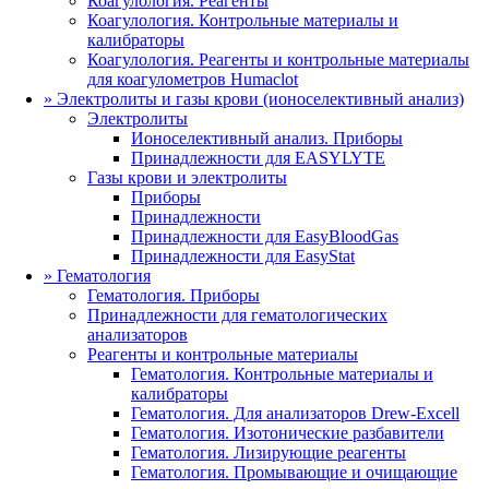
Коагулология. Реагенты
Коагулология. Контрольные материалы и
калибраторы
Коагулология. Реагенты и контрольные материалы
для коагулометров Humaclot
»
Электролиты и газы крови (ионоселективный анализ)
Электролиты
Ионоселективный анализ. Приборы
Принадлежности для EASYLYTE
Газы крови и электролиты
Приборы
Принадлежности
Принадлежности для EasyBloodGas
Принадлежности для EasyStat
»
Гематология
Гематология. Приборы
Принадлежности для гематологических
анализаторов
Реагенты и контрольные материалы
Гематология. Контрольные материалы и
калибраторы
Гематология. Для анализаторов Drew-Excell
Гематология. Изотонические разбавители
Гематология. Лизирующие реагенты
Гематология. Промывающие и очищающие