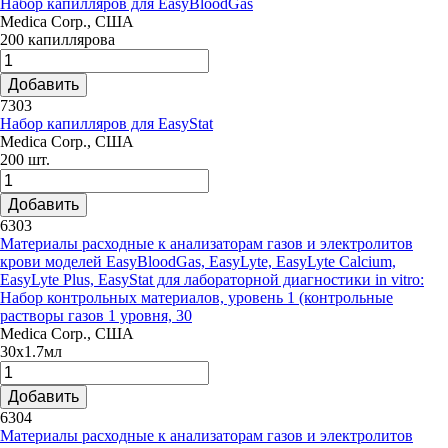
Набор капилляров для EasyBloodGas
Medica Corp., США
200 капиллярова
Добавить
7303
Набор капилляров для EasyStat
Medica Corp., США
200 шт.
Добавить
6303
Материалы расходные к анализаторам газов и электролитов
крови моделей EasyBloodGas, EasyLyte, EasyLyte Calcium,
EasyLyte Plus, EasyStat для лабораторной диагностики in vitro:
Набор контрольных материалов, уровень 1 (контрольные
растворы газов 1 уровня, 30
Medica Corp., США
30х1.7мл
Добавить
6304
Материалы расходные к анализаторам газов и электролитов