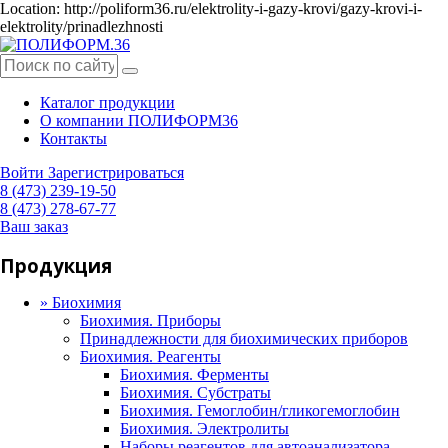
Location: http://poliform36.ru/elektrolity-i-gazy-krovi/gazy-krovi-i-
elektrolity/prinadlezhnosti
Каталог продукции
О компании ПОЛИФОРМ36
Контакты
Войти
Зарегистрироваться
8 (473) 239-19-50
8 (473) 278-67-77
Ваш заказ
Продукция
»
Биохимия
Биохимия. Приборы
Принадлежности для биохимических приборов
Биохимия. Реагенты
Биохимия. Ферменты
Биохимия. Субстраты
Биохимия. Гемоглобин/гликогемоглобин
Биохимия. Электролиты
Наборы реагентов для автоанализатора