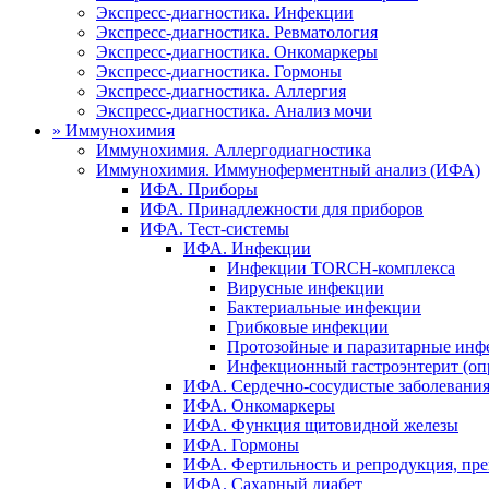
Экспресс-диагностика. Инфекции
Экспресс-диагностика. Ревматология
Экспресс-диагностика. Онкомаркеры
Экспресс-диагностика. Гормоны
Экспресс-диагностика. Аллергия
Экспресс-диагностика. Анализ мочи
»
Иммунохимия
Иммунохимия. Аллергодиагностика
Иммунохимия. Иммуноферментный анализ (ИФА)
ИФА. Приборы
ИФА. Принадлежности для приборов
ИФА. Тест-системы
ИФА. Инфекции
Инфекции TORCH-комплекса
Вирусные инфекции
Бактериальные инфекции
Грибковые инфекции
Протозойные и паразитарные инф
Инфекционный гастроэнтерит (оп
ИФА. Сердечно-сосудистые заболевания
ИФА. Онкомаркеры
ИФА. Функция щитовидной железы
ИФА. Гормоны
ИФА. Фертильность и репродукция, пре
ИФА. Сахарный диабет