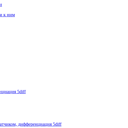
и
и к ним
циация 5diff
атчиком, дифференциация 5diff