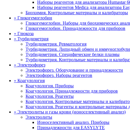
Наборы реагентов для анализатора Humastar 
Наборы реагентов Medica для анализатора Ea
Биохимия. Контрольные материалы и калибраторы
»
Гликогемоглобин
Гликогемоглобин. Наборы для биохимических анал
Гликогемоглобин. Принадлежности для приборов
»
Глюкоза
»
Турбидиметрия
Турбидиметрия. Ревматология
Турбидиметрия. Липидный обмен и иммуноглобул
Турбидиметрия. Специфические белки плазмы
Турбидиметрия. Контрольные материалы и калибра
»
Электрофорез
Электрофорез. Оборудование и принадлежности
Электрофорез. Наборы реагентов
»
Коагулология
Коагулология. Приборы
Коагулология. Принадлежности для приборов
Коагулология. Реагенты
Коагулология. Контрольные материалы и калибрат
Коагулология. Реагенты и контрольные материалы д
»
Электролиты и газы крови (ионоселективный анализ)
Электролиты
Ионоселективный анализ. Приборы
Принадлежности для EASYLYTE