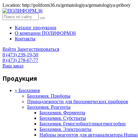
Location: http://poliform36.ru/gematologiya/gematologiya-pribory
Каталог продукции
О компании ПОЛИФОРМ36
Контакты
Войти
Зарегистрироваться
8 (473) 239-19-50
8 (473) 278-67-77
Ваш заказ
Продукция
»
Биохимия
Биохимия. Приборы
Принадлежности для биохимических приборов
Биохимия. Реагенты
Биохимия. Ферменты
Биохимия. Субстраты
Биохимия. Гемоглобин/гликогемоглобин
Биохимия. Электролиты
Наборы реагентов для автоанализатора Humas