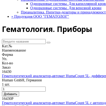
Одноразовые системы. Для капиллярной кров
Одноразовые системы. Для венозной крови
Преаналитика. Пипетки-дозаторы и принадлежност
»
Продукция ООО "ГЕМАТОЛОГ"
Гематология. Приборы
Кат.№
Наименование
Фирма
Уп.
Кол-во
Заказ
16430
Гематологический анализатор-автомат HumaCount 5L, дифферен
Human GmbH, Германия
1 шт.
Добавить
16430P
Гематологический анализатор-автомат HumaCount 5L c автопод