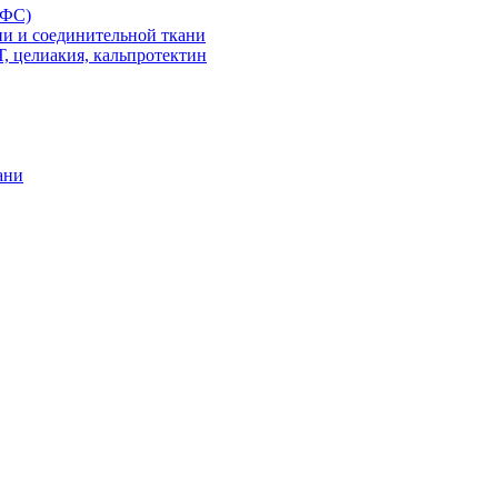
АФС)
и и соединительной ткани
 целиакия, кальпротектин
ани