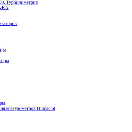
600. Турбидиметрия
syRA
изаторов
ины
торы
оры
ля коагулометров Humaclot