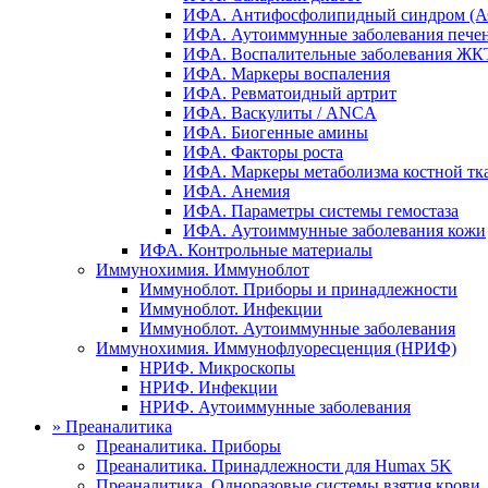
ИФА. Антифосфолипидный синдром (
ИФА. Аутоиммунные заболевания печен
ИФА. Воспалительные заболевания ЖКТ,
ИФА. Маркеры воспаления
ИФА. Ревматоидный артрит
ИФА. Васкулиты / ANCA
ИФА. Биогенные амины
ИФА. Факторы роста
ИФА. Маркеры метаболизма костной тк
ИФА. Анемия
ИФА. Параметры системы гемостаза
ИФА. Аутоиммунные заболевания кожи
ИФА. Контрольные материалы
Иммунохимия. Иммуноблот
Иммуноблот. Приборы и принадлежности
Иммуноблот. Инфекции
Иммуноблот. Аутоиммунные заболевания
Иммунохимия. Иммунофлуоресценция (НРИФ)
НРИФ. Микроскопы
НРИФ. Инфекции
НРИФ. Аутоиммунные заболевания
»
Преаналитика
Преаналитика. Приборы
Преаналитика. Принадлежности для Humax 5K
Преаналитика. Одноразовые системы взятия крови