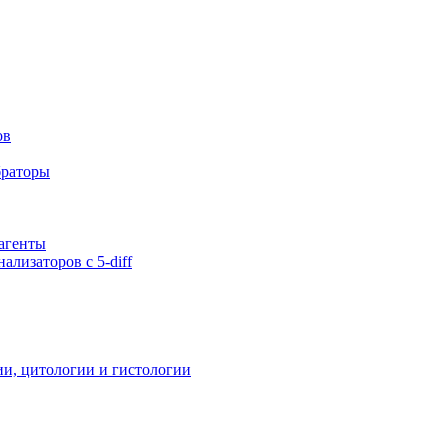
ов
браторы
агенты
ализаторов с 5-diff
ии, цитологии и гистологии