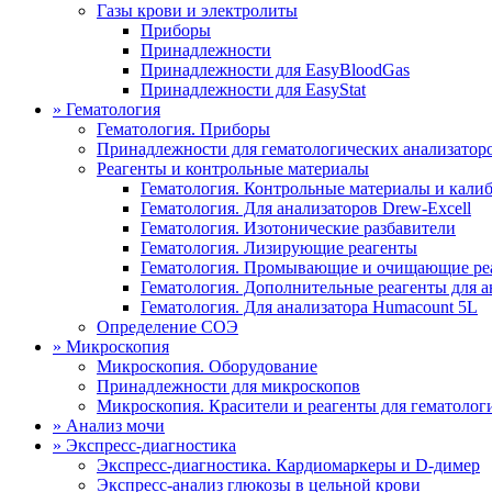
Газы крови и электролиты
Приборы
Принадлежности
Принадлежности для EasyBloodGas
Принадлежности для EasyStat
»
Гематология
Гематология. Приборы
Принадлежности для гематологических анализатор
Реагенты и контрольные материалы
Гематология. Контрольные материалы и кали
Гематология. Для анализаторов Drew-Excell
Гематология. Изотонические разбавители
Гематология. Лизирующие реагенты
Гематология. Промывающие и очищающие ре
Гематология. Дополнительные реагенты для ан
Гематология. Для анализатора Humacount 5L
Определение СОЭ
»
Микроскопия
Микроскопия. Оборудование
Принадлежности для микроскопов
Микроскопия. Красители и реагенты для гематолог
»
Анализ мочи
»
Экспресс-диагностика
Экспресс-диагностика. Кардиомаркеры и D-димер
Экспресс-анализ глюкозы в цельной крови