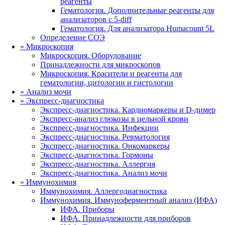
реагенты
Гематология. Дополнительные реагенты для
анализаторов с 5-diff
Гематология. Для анализатора Humacount 5L
Определение СОЭ
»
Микроскопия
Микроскопия. Оборудование
Принадлежности для микроскопов
Микроскопия. Красители и реагенты для
гематологии, цитологии и гистологии
»
Анализ мочи
»
Экспресс-диагностика
Экспресс-диагностика. Кардиомаркеры и D-димер
Экспресс-анализ глюкозы в цельной крови
Экспресс-диагностика. Инфекции
Экспресс-диагностика. Ревматология
Экспресс-диагностика. Онкомаркеры
Экспресс-диагностика. Гормоны
Экспресс-диагностика. Аллергия
Экспресс-диагностика. Анализ мочи
»
Иммунохимия
Иммунохимия. Аллергодиагностика
Иммунохимия. Иммуноферментный анализ (ИФА)
ИФА. Приборы
ИФА. Принадлежности для приборов