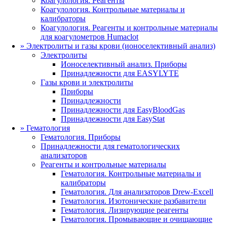
Коагулология. Реагенты
Коагулология. Контрольные материалы и
калибраторы
Коагулология. Реагенты и контрольные материалы
для коагулометров Humaclot
»
Электролиты и газы крови (ионоселективный анализ)
Электролиты
Ионоселективный анализ. Приборы
Принадлежности для EASYLYTE
Газы крови и электролиты
Приборы
Принадлежности
Принадлежности для EasyBloodGas
Принадлежности для EasyStat
»
Гематология
Гематология. Приборы
Принадлежности для гематологических
анализаторов
Реагенты и контрольные материалы
Гематология. Контрольные материалы и
калибраторы
Гематология. Для анализаторов Drew-Excell
Гематология. Изотонические разбавители
Гематология. Лизирующие реагенты
Гематология. Промывающие и очищающие