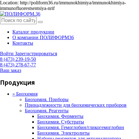
Location: http://poliform36.ru/immunokhimiya/immunokhimiya-
immunofluorestsentsiya-nrif
Каталог продукции
О компании ПОЛИФОРМ36
Контакты
Войти
Зарегистрироваться
8 (473) 239-19-50
8 (473) 278-67-77
Ваш заказ
Продукция
»
Биохимия
Биохимия. Приборы
Принадлежности для биохимических приборов
Биохимия. Реагенты
Биохимия. Ферменты
Биохимия. Субстраты
Биохимия. Гемоглобин/гликогемоглобин
Биохимия. Электролиты
Наборы реагентов для автоанализатора