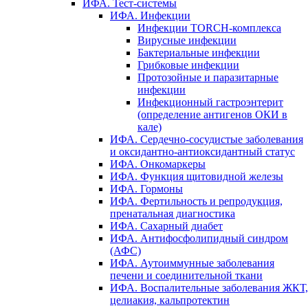
ИФА. Тест-системы
ИФА. Инфекции
Инфекции TORCH-комплекса
Вирусные инфекции
Бактериальные инфекции
Грибковые инфекции
Протозойные и паразитарные
инфекции
Инфекционный гастроэнтерит
(определение антигенов ОКИ в
кале)
ИФА. Сердечно-сосудистые заболевания
и оксидантно-антиоксидантный статус
ИФА. Онкомаркеры
ИФА. Функция щитовидной железы
ИФА. Гормоны
ИФА. Фертильность и репродукция,
пренатальная диагностика
ИФА. Сахарный диабет
ИФА. Антифосфолипидный синдром
(АФС)
ИФА. Аутоиммунные заболевания
печени и соединительной ткани
ИФА. Воспалительные заболевания ЖКТ,
целиакия, кальпротектин