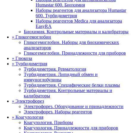
Humastar 600. Биохимия
Наборы реагентов для анализатора Humastar
600. Турбидиметрия
Наборы реагентов Medica для анализатора
EasyRA
Биохимия. Контрольные материалы и калибраторы
»
Гликогемоглобин
Гликогемоглобин. Наборы для биохимических
анализаторов
Гликогемоглобин. Принадлежности для приборов
»
Глюкоза
»
Турбидиметрия
Турбидиметрия. Ревматология
Турбидиметрия. Липидный обмен и
иммуноглобулины
Турбидиметрия. Специфические белки плазмы
Турбидиметрия. Контрольные материалы и
калибраторы
»
Электрофорез
Электрофорез. Оборудование и принадлежности
Электрофорез. Наборы реагентов
»
Коагулология
Коагулология. Приборы
Коагулология. Принадлежности для приборов