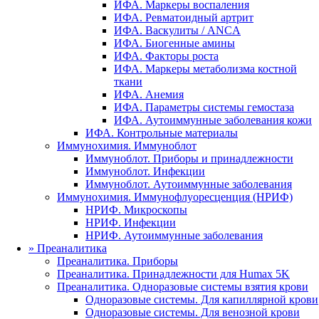
ИФА. Маркеры воспаления
ИФА. Ревматоидный артрит
ИФА. Васкулиты / ANCA
ИФА. Биогенные амины
ИФА. Факторы роста
ИФА. Маркеры метаболизма костной
ткани
ИФА. Анемия
ИФА. Параметры системы гемостаза
ИФА. Аутоиммунные заболевания кожи
ИФА. Контрольные материалы
Иммунохимия. Иммуноблот
Иммуноблот. Приборы и принадлежности
Иммуноблот. Инфекции
Иммуноблот. Аутоиммунные заболевания
Иммунохимия. Иммунофлуоресценция (НРИФ)
НРИФ. Микроскопы
НРИФ. Инфекции
НРИФ. Аутоиммунные заболевания
»
Преаналитика
Преаналитика. Приборы
Преаналитика. Принадлежности для Humax 5K
Преаналитика. Одноразовые системы взятия крови
Одноразовые системы. Для капиллярной крови
Одноразовые системы. Для венозной крови