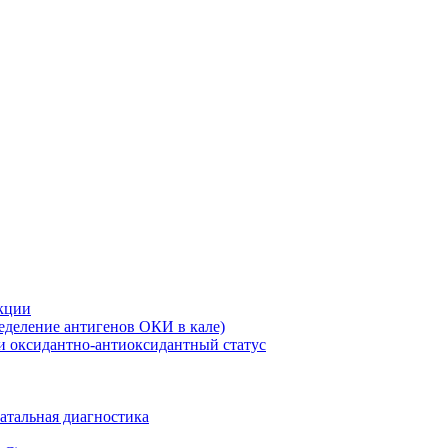
кции
еделение антигенов ОКИ в кале)
и оксидантно-антиоксидантный статус
атальная диагностика