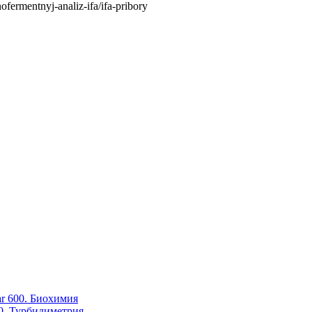
ermentnyj-analiz-ifa/ifa-pribory
ar 600. Биохимия
00. Турбидиметрия