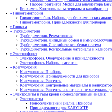
Наборы реагентов Medica для анализатора Eas
Биохимия. Контрольные материалы и калибраторы
»
Гликогемоглобин
Гликогемоглобин. Наборы для биохимических анали
Гликогемоглобин. Принадлежности для приборов
»
Глюкоза
»
Турбидиметрия
Турбидиметрия. Ревматология
Турбидиметрия. Липидный обмен и иммуноглобули
Турбидиметрия. Специфические белки плазмы
Турбидиметрия. Контрольные материалы и калибрат
»
Электрофорез
Электрофорез. Оборудование и принадлежности
Электрофорез. Наборы реагентов
»
Коагулология
Коагулология. Приборы
Коагулология. Принадлежности для приборов
Коагулология. Реагенты
Коагулология. Контрольные материалы и калибрато
Коагулология. Реагенты и контрольные материалы дл
»
Электролиты и газы крови (ионоселективный анализ)
Электролиты
Ионоселективный анализ. Приборы
Принадлежности для EASYLYTE