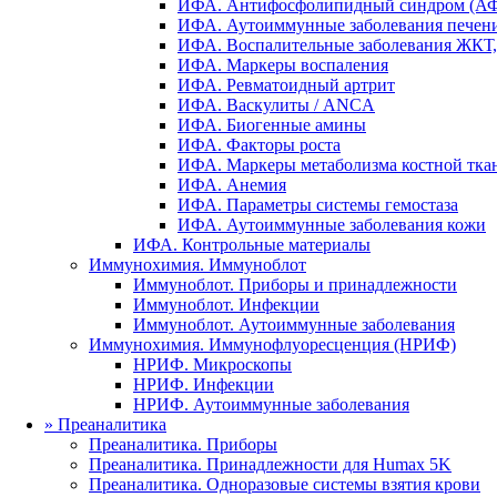
ИФА. Антифосфолипидный синдром (А
ИФА. Аутоиммунные заболевания печени
ИФА. Воспалительные заболевания ЖКТ, 
ИФА. Маркеры воспаления
ИФА. Ревматоидный артрит
ИФА. Васкулиты / ANCA
ИФА. Биогенные амины
ИФА. Факторы роста
ИФА. Маркеры метаболизма костной тка
ИФА. Анемия
ИФА. Параметры системы гемостаза
ИФА. Аутоиммунные заболевания кожи
ИФА. Контрольные материалы
Иммунохимия. Иммуноблот
Иммуноблот. Приборы и принадлежности
Иммуноблот. Инфекции
Иммуноблот. Аутоиммунные заболевания
Иммунохимия. Иммунофлуоресценция (НРИФ)
НРИФ. Микроскопы
НРИФ. Инфекции
НРИФ. Аутоиммунные заболевания
»
Преаналитика
Преаналитика. Приборы
Преаналитика. Принадлежности для Humax 5K
Преаналитика. Одноразовые системы взятия крови