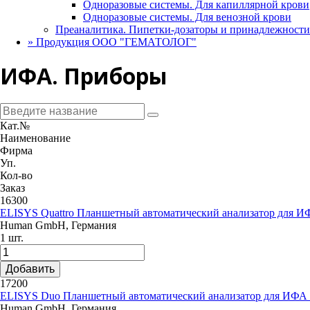
Одноразовые системы. Для капиллярной крови
Одноразовые системы. Для венозной крови
Преаналитика. Пипетки-дозаторы и принадлежности
»
Продукция ООО "ГЕМАТОЛОГ"
ИФА. Приборы
Кат.№
Наименование
Фирма
Уп.
Кол-во
Заказ
16300
ELISYS Quattro Планшетный автоматический анализатор для И
Human GmbH, Германия
1 шт.
Добавить
17200
ELISYS Duo Планшетный автоматический анализатор для ИФА 
Human GmbH, Германия