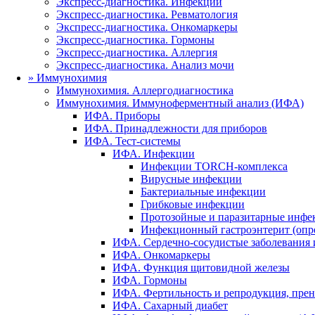
Экспресс-диагностика. Инфекции
Экспресс-диагностика. Ревматология
Экспресс-диагностика. Онкомаркеры
Экспресс-диагностика. Гормоны
Экспресс-диагностика. Аллергия
Экспресс-диагностика. Анализ мочи
»
Иммунохимия
Иммунохимия. Аллергодиагностика
Иммунохимия. Иммуноферментный анализ (ИФА)
ИФА. Приборы
ИФА. Принадлежности для приборов
ИФА. Тест-системы
ИФА. Инфекции
Инфекции TORCH-комплекса
Вирусные инфекции
Бактериальные инфекции
Грибковые инфекции
Протозойные и паразитарные инфе
Инфекционный гастроэнтерит (опр
ИФА. Сердечно-сосудистые заболевания 
ИФА. Онкомаркеры
ИФА. Функция щитовидной железы
ИФА. Гормоны
ИФА. Фертильность и репродукция, прен
ИФА. Сахарный диабет