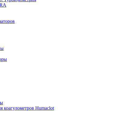
yRA
заторов
ны
оры
ры
я коагулометров Humaclot