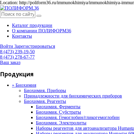
Location: http://poliform36.ru/immunokhimiya/immunokhimiya-immunof
Каталог продукции
О компании ПОЛИФОРМ36
Контакты
Войти
Зарегистрироваться
8 (473) 239-19-50
8 (473) 278-67-77
Ваш заказ
Продукция
»
Биохимия
Биохимия. Приборы
Принадлежности для биохимических приборов
Биохимия. Реагенты
Биохимия. Ферменты
Биохимия. Субстраты
Биохимия. Гемоглобин/гликогемоглобин
Биохимия. Электролиты
Наборы реагентов для автоанализатора Humast
Наборы реагентов для анализатора Humastar 6