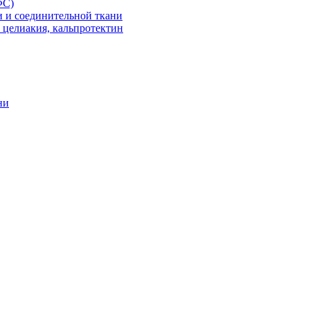
ФС)
 и соединительной ткани
целиакия, кальпротектин
ни