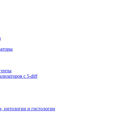
в
раторы
генты
лизаторов с 5-diff
и, цитологии и гистологии