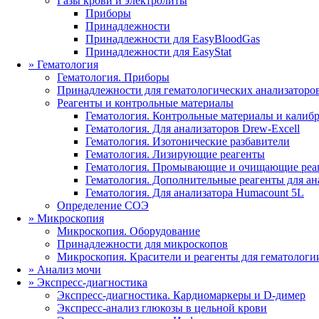
Газы крови и электролиты
Приборы
Принадлежности
Принадлежности для EasyBloodGas
Принадлежности для EasyStat
»
Гематология
Гематология. Приборы
Принадлежности для гематологических анализаторо
Реагенты и контрольные материалы
Гематология. Контрольные материалы и калиб
Гематология. Для анализаторов Drew-Excell
Гематология. Изотонические разбавители
Гематология. Лизирующие реагенты
Гематология. Промывающие и очищающие реа
Гематология. Дополнительные реагенты для ана
Гематология. Для анализатора Humacount 5L
Определение СОЭ
»
Микроскопия
Микроскопия. Оборудование
Принадлежности для микроскопов
Микроскопия. Красители и реагенты для гематологи
»
Анализ мочи
»
Экспресс-диагностика
Экспресс-диагностика. Кардиомаркеры и D-димер
Экспресс-анализ глюкозы в цельной крови