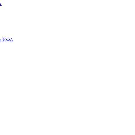
А
ля ИФА